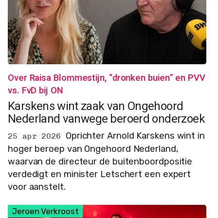
Over Raisa Blommestijn, “dronken buien” en PVV
vs. FvD bij ON
Karskens wint zaak van Ongehoord
Nederland vanwege beroerd onderzoek
Oprichter Arnold Karskens wint in
25 apr 2026
hoger beroep van Ongehoord Nederland,
waarvan de directeur de buitenboordpositie
verdedigt en minister Letschert een expert
voor aanstelt.
Jeroen Verkroost