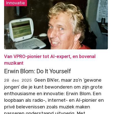
Innovatie
Van VPRO-pionier tot AI-expert, en bovenal
muzikant
Erwin Blom: Do It Yourself
Geen BN’er, maar zo’n ‘gewone
28 dec 2025
jongen’ die je kunt bewonderen om zijn grote
enthousiasme en innovatie: Erwin Blom. Een
loopbaan als radio-, internet- en AI-pionier en
privé belevenissen zoals muziek maken
passeren onderstaand uitvoerig. Met