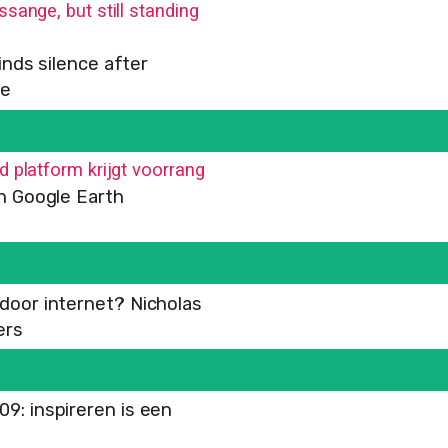
sange, but still standing
inds silence after
ce
d platform krijgt voorrang
n Google Earth
oor internet? Nicholas
ers
: inspireren is een