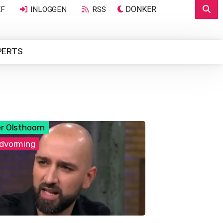
DONKER
EF
INLOGGEN
RSS
PERTS
r Olsthoorn
dvorming