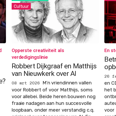
Cultuur
d
Opperste creativiteit als
En st
verdedigingslinie
Betr
Robbert Dijkgraaf en Matthijs
opb
van Nieuwkerk over AI
26 f
e?
M’n vriendinnen vallen
en CD
08 mrt 2026
voor Robbert of voor Matthijs, soms
het b
voor allebei. Beide heren bouwen nog
ontb
fraaie nadagen aan hun succesvolle
aute
loopbaan, onder meer verstandig c.q.
voor 