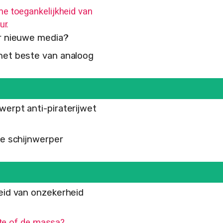
me toegankelijkheid van
ur.
or nieuwe media?
het beste van analoog
werpt anti-piraterijwet
de schijnwerper
heid van onzekerheid
lite of de massa?