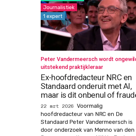
Journalistiek
1 expert
Peter Vandermeersch wordt ongewil
uitstekend praktijkleraar
Ex-hoofdredacteur NRC en
Standaard onderuit met AI,
maar is dit onbenul of fraud
Voormalig
22 mrt 2026
hoofdredacteur van NRC en De
Standaard Peter Vandermeersch is
door onderzoek van Menno van den