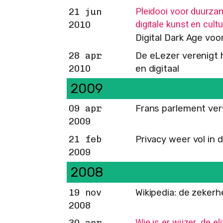
Pleidooi voor duurza
21 jun
digitale kunst en cultu
2010
Digital Dark Age vo
28 apr
De eLezer verenigt 
2010
en digitaal
2009
09 apr
Frans parlement ver
2009
21 feb
Privacy weer vol in 
2009
2008
19 nov
Wikipedia: de zeker
2008
Wie is er wijzer, de e