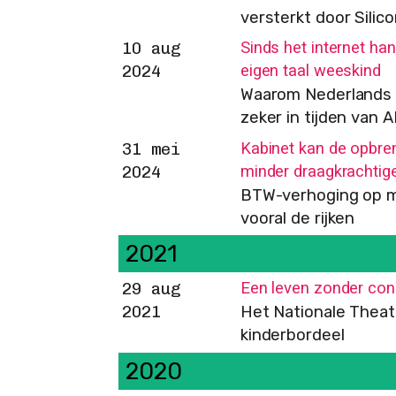
versterkt door Silico
Sinds het internet han
10 aug
eigen taal weeskind
2024
Waarom Nederlands b
zeker in tijden van A
Kabinet kan de opbren
31 mei
minder draagkrachtig
2024
BTW-verhoging op me
vooral de rijken
2021
Een leven zonder con
29 aug
2021
Het Nationale Theat
kinderbordeel
2020