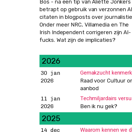
Bos - na een tip van Aliëtte Jonkers
betrapt op gebruik van verzonnen A
citaten in blogposts over journalistie
Onder meer NRC, Villamedia en The
Irish Independent corrigeren zijn AI-
fucks. Wat zijn de implicaties?
2026
Gemakzucht kenmerkt
30 jan
2026
Raad voor Cultuur o
aanbod
Techmiljardairs versu
11 jan
2026
Ben ik nu gek?
2025
Waarom kennen we de 
14 dec