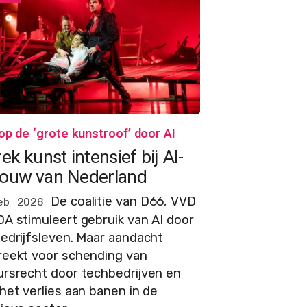
op de ‘grote kunstroof’ door AI
ek kunst intensief bij AI-
ouw van Nederland
De coalitie van D66, VVD
eb 2026
A stimuleert gebruik van AI door
edrijfsleven. Maar aandacht
reekt voor schending van
ursrecht door techbedrijven en
het verlies aan banen in de