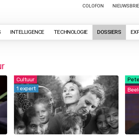
COLOFON
NIEUWSBRI
S
INTELLIGENCE
TECHNOLOGIE
DOSSIERS
EX
ur
Cultuur
Pete
1 expert
Beel