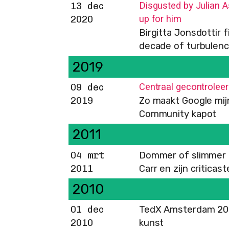
Disgusted by Julian As
13 dec
up for him
2020
Birgitta Jonsdottir f
decade of turbulen
2019
Centraal gecontroleer
09 dec
2019
Zo maakt Google mij
Community kapot
2011
04 mrt
Dommer of slimmer d
2011
Carr en zijn criticast
2010
01 dec
TedX Amsterdam 2009
2010
kunst