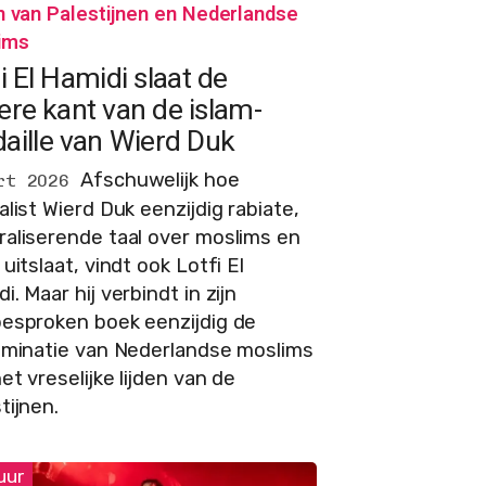
n van Palestijnen en Nederlandse
ims
i El Hamidi slaat de
ere kant van de islam-
aille van Wierd Duk
Afschuwelijk hoe
rt 2026
alist Wierd Duk eenzijdig rabiate,
aliserende taal over moslims en
 uitslaat, vindt ook Lotfi El
i. Maar hij verbindt in zijn
besproken boek eenzijdig de
riminatie van Nederlandse moslims
et vreselijke lijden van de
tijnen.
uur