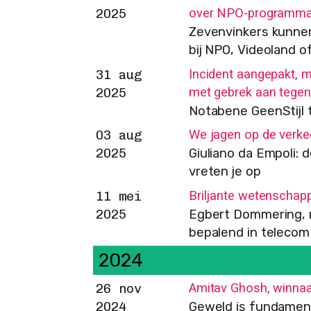
over NPO-programma’
2025
Zevenvinkers kunne
bij NPO, Videoland o
Incident aangepakt, m
31 aug
met gebrek aan tege
2025
Notabene GeenStijl 
We jagen op de verke
03 aug
2025
Giuliano da Empoli: 
vreten je op
Briljante wetenschap
11 mei
2025
Egbert Dommering, 
bepalend in telecom
2024
Amitav Ghosh, winnaa
26 nov
2024
Geweld is fundamen