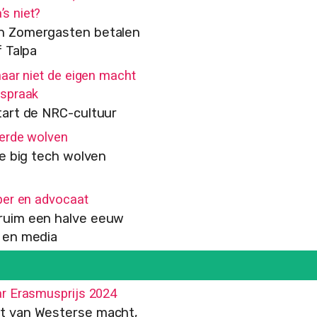
s niet?
n Zomergasten betalen
f Talpa
aar niet de eigen macht
nspraak
tart de NRC-cultuur
erde wolven
de big tech wolven
per en advocaat
ruim een halve eeuw
 en media
r Erasmusprijs 2024
t van Westerse macht,