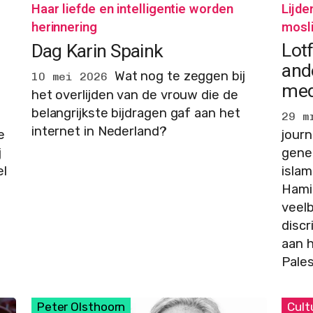
Lijde
Haar liefde en intelligentie worden
mosl
herinnering
Lotf
Dag Karin Spaink
and
Wat nog te zeggen bij
10 mei 2026
med
het overlijden van de vrouw die de
belangrijkste bijdragen gaf aan het
29 m
internet in Nederland?
e
journ
j
gener
el
islam
Hamid
veel
disc
aan h
Pales
Peter Olsthoorn
Cult