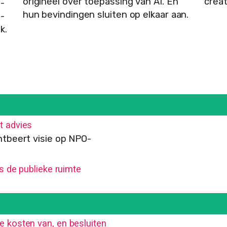
origineel over toepassing van AI. En
creat
 -
hun bevindingen sluiten op elkaar aan.
I-
k.
 advies
ntbeert visie op NPO-
s de publieke ruimte
kosten van, en besluiten