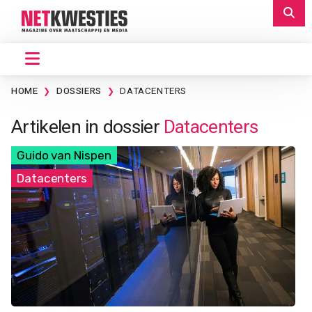
HOME
DOSSIERS
DATACENTERS
Artikelen in dossier
Datacenters
Guido van Nispen
Datacenters