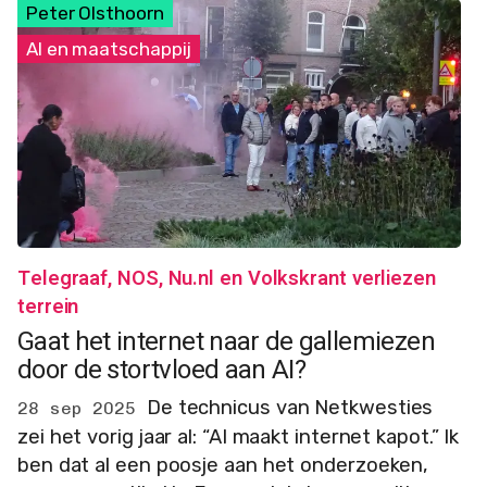
Peter Olsthoorn
AI en maatschappij
Telegraaf, NOS, Nu.nl en Volkskrant verliezen
terrein
Gaat het internet naar de gallemiezen
door de stortvloed aan AI?
De technicus van Netkwesties
28 sep 2025
zei het vorig jaar al: “AI maakt internet kapot.” Ik
ben dat al een poosje aan het onderzoeken,