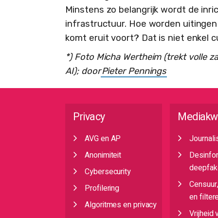
Minstens zo belangrijk wordt de inri
infrastructuur. Hoe worden uitinge
komt eruit voort? Dat is niet enkel
*) Foto Micha Wertheim (trekt volle z
AI); door
Pieter Pennings
Privacy
Mediakw
AVG en AP
Journali
Anonimiteit
Desinfo
deepfak
Cybersecurity
Censuur
Profilering
en filter
Algoritmes en privacy
Vrijheid 