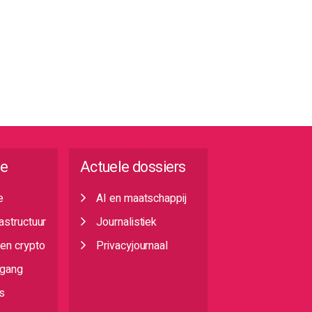
ie
Actuele dossiers
e
AI en maatschappij
rastructuur
Journalistiek
 en crypto
Privacyjournaal
egang
s