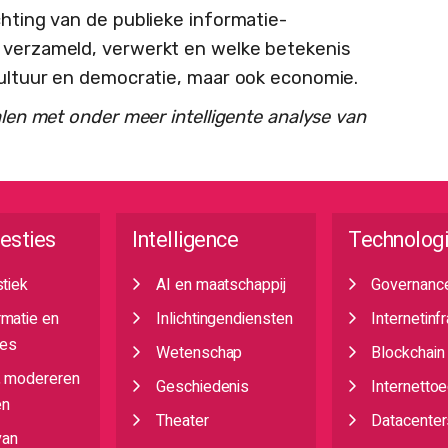
chting van de publieke informatie-
n verzameld, verwerkt en welke betekenis
 cultuur en democratie, maar ook economie.
alen met onder meer intelligente analyse van
esties
Intelligence
Technolog
stiek
AI en maatschappij
Governanc
rmatie en
Inlichtingendiensten
Internetinf
es
Wetenschap
Blockchain
, modereren
Geschiedenis
Internetto
en
Theater
Datacenter
van