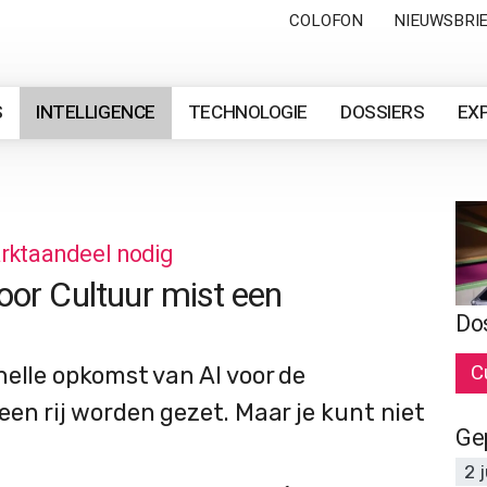
COLOFON
NIEUWSBRI
S
INTELLIGENCE
TECHNOLOGIE
DOSSIERS
EX
rktaandeel nodig
oor Cultuur mist een
Do
C
elle opkomst van AI voor de
en rij worden gezet. Maar je kunt niet
Ge
2 