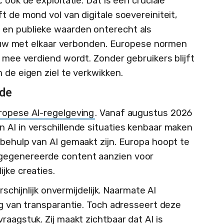
 ook de exploitatie. Dat is een cruciale
t de mond vol van digitale soevereiniteit,
en publieke waarden onterecht als
 nauw met elkaar verbonden. Europese normen
d mee verdiend wordt. Zonder gebruikers blijft
 de eigen ziel te verkwikken.
nde
ropese AI-regelgeving
. Vanaf augustus 2026
 AI in verschillende situaties kenbaar maken
 behulp van AI gemaakt zijn. Europa hoopt te
gegenereerde content aanzien voor
ijke creaties.
rschijnlijk onvermijdelijk. Naarmate AI
ng van transparantie. Toch adresseert deze
raagstuk. Zij maakt zichtbaar dat AI is