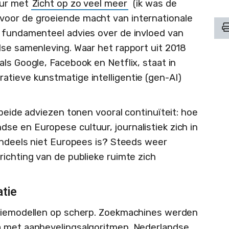
uur met
Zicht op zo veel meer
(ik was de
oor de groeiende macht van internationale
n fundamenteel advies over de invloed van
dse samenleving. Waar het rapport uit 2018
ls Google, Facebook en Netflix, staat in
atieve kunstmatige intelligentie (gen-AI)
 beide adviezen tonen vooral continuïteit: hoe
e en Europese cultuur, journalistiek zich in
tendeels niet Europees is? Steeds weer
ichting van de publieke ruimte zich
atie
utiemodellen op scherp. Zoekmachines werden
a met aanbevelingsalgoritmen. Nederlandse