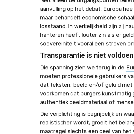
Niet alleen de uitgangspunten tellen,
aanvulling op het debat. Europa heef
maar behandelt economische schaal 
losstaand. In werkelijkheid zijn zij
hanteren heeft louter zin als er gel
soevereiniteit vooral een streven om
Transparantie is niet voldoe
Die spanning zien we terug in de
Eu
moeten professionele gebruikers van
dat teksten, beeld en/of geluid met
voorkomen dat burgers kunstmatig 
authentiek beeldmateriaal of mensel
Die verplichting is begrijpelijk en waa
realistischer wordt, groeit het bela
maatregel slechts een deel van het v