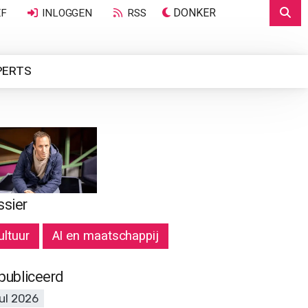
DONKER
EF
INLOGGEN
RSS
PERTS
ssier
ultuur
AI en maatschappij
publiceerd
jul 2026