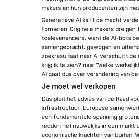
makers en hun producenten zijn me
Generatieve AI kalft de macht verder
formeren. Originele makers dreigen
toelevenanciers, want de AI-bots be
samengebracht, gewogen en uiteinde
zoekresultaat naar AI verschuift de
krijg ik te zien? naar “Welke werkeli
AI gaat dus over verandering van be
Je moet wel verkopen
Dus pleit het advies van de Raad voo
infrastructuur, Europese samenwerk
één fundamentele spanning grotende
redden het nauwelijks in een markt
economische krachten van buiten.