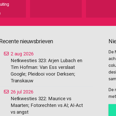
iting
n
Recente nieuwsbrieven
Ni
De 
2 aug 2026
ach
Netkwesties 323: Arjen Lubach en
col
Tim Hofman: Van Ess verslaat
des
Google; Pleidooi voor Derksen;
sam
Transkauw
De 
26 jul 2026
met
Netkwesties 322: Maurice vs
Maarten; Fotorechten vs AI; AI-Act
vs angst