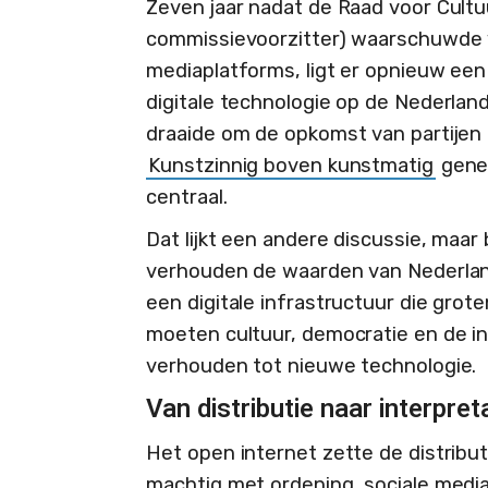
Zeven jaar nadat de Raad voor Cult
commissievoorzitter) waarschuwde v
mediaplatforms, ligt er opnieuw ee
digitale technologie op de Nederlan
draaide om de opkomst van partijen a
Kunstzinnig boven kunstmatig
gener
centraal.
Dat lijkt een andere discussie, maar
verhouden de waarden van Nederlands
een digitale infrastructuur die gro
moeten cultuur, democratie en de inr
verhouden tot nieuwe technologie.
Van distributie naar interpret
Het open internet zette de distrib
machtig met ordening, sociale medi