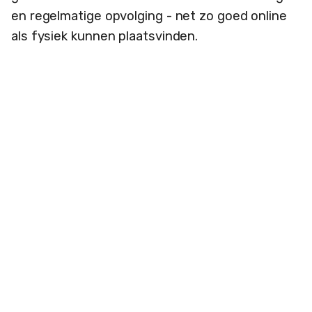
en regelmatige opvolging - net zo goed online
als fysiek kunnen plaatsvinden.
Voor sommige mensen kan een videogesprek
het zelfs gemakkelijker maken om aanwezig te
zijn en zich op hun gemak te voelen. Onze
studie suggereert dat, als de zorg goed wordt
verleend, het niet veel uitmaakt of dit met
fysieke ontmoetingen of online gebeurt.
Voor mensen die ver weg wonen, moeite
hebben met reizen of een drukke agenda
hebben, is het vaak zelfs gemakkelijker om
vanuit huis hulp te krijgen. En tijdens een
gezondheidscrisis, zoals de pandemie, heeft de
mogelijkheid om de behandeling voort te zetten