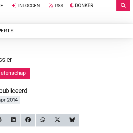
DONKER
EF
INLOGGEN
RSS
PERTS
ssier
etenschap
publiceerd
apr 2014