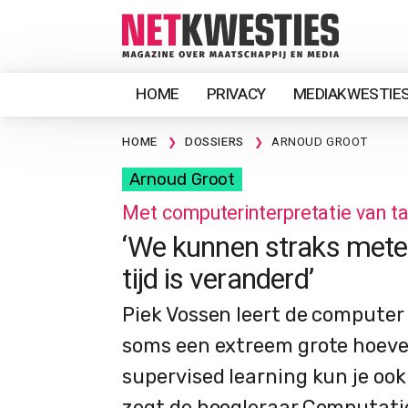
HOME
PRIVACY
MEDIAKWESTIE
HOME
DOSSIERS
ARNOUD GROOT
Arnoud Groot
Met computerinterpretatie van ta
‘We kunnen straks meten
tijd is veranderd’
Piek Vossen leert de computer 
soms een extreem grote hoeve
supervised learning kun je oo
zegt de hoogleraar Computatio