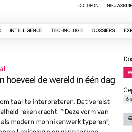
COLOFON
NIEUWSBRI
S
INTELLIGENCE
TECHNOLOGIE
DOSSIERS
EX
Do
al
W
 hoeveel de wereld in één dag
Ge
6 
om taal te interpreteren. Dat vereist
elheid rekenkracht. “‘Deze vorm van
k als modern monnikenwerk typeren”,
nele Lexicologie en winnaar van