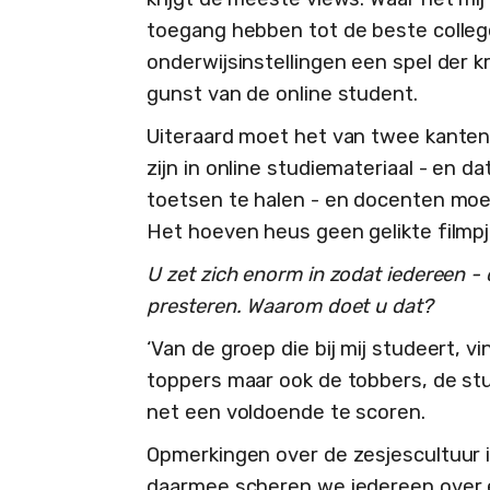
toegang hebben tot de beste college
onderwijsinstellingen een spel der 
gunst van de online student.
Uiteraard moet het van twee kante
zijn in online studiemateriaal - en d
toetsen te halen - en docenten moet
Het hoeven heus geen gelikte filmpjes
U zet zich enorm in zodat iedereen -
presteren. Waarom doet u dat?
‘Van de groep die bij mij studeert, vi
toppers maar ook de tobbers, de stu
net een voldoende te scoren.
Opmerkingen over de zesjescultuur in
daarmee scheren we iedereen over é