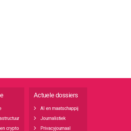
ie
Actuele dossiers
e
AI en maatschappij
rastructuur
Journalistiek
 en crypto
Privacyjournaal