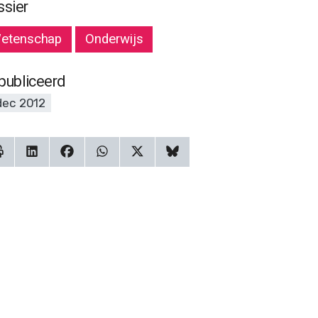
ssier
etenschap
Onderwijs
publiceerd
dec 2012