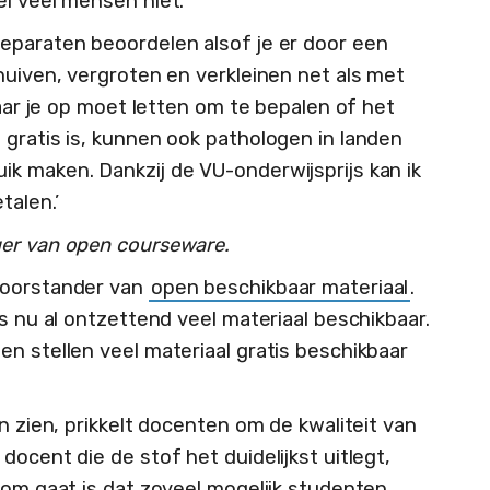
el veel mensen niet.
eparaten beoordelen alsof je er door een
huiven, vergroten en verkleinen net als met
waar je op moet letten om te bepalen of het
 gratis is, kunnen ook pathologen in landen
k maken. Dankzij de VU-onderwijsprijs kan ik
talen.’
ger van open courseware.
voorstander van
open beschikbaar materiaal
.
is nu al ontzettend veel materiaal beschikbaar.
n stellen veel materiaal gratis beschikbaar
n zien, prikkelt docenten om de kwaliteit van
docent die de stof het duidelijkst uitlegt,
 om gaat is dat zoveel mogelijk studenten