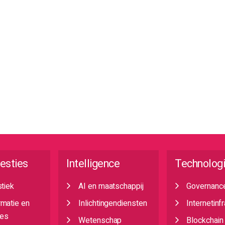
esties
Intelligence
Technolog
stiek
AI en maatschappij
Governanc
rmatie en
Inlichtingendiensten
Internetinf
es
Wetenschap
Blockchain