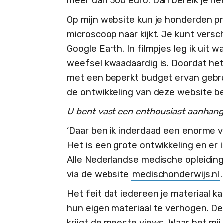
meer dan 300 euro. Dan bereik je he
Op mijn website kun je honderden pr
microscoop naar kijkt. Je kunt versc
Google Earth. In filmpjes leg ik uit 
weefsel kwaadaardig is. Doordat het
met een beperkt budget ervan gebrui
de ontwikkeling van deze website be
U bent vast een enthousiast aanhan
‘Daar ben ik inderdaad een enorme 
Het is een grote ontwikkeling en er 
Alle Nederlandse medische opleidinge
via de website
medischonderwijs.nl
.
Het feit dat iedereen je materiaal ka
hun eigen materiaal te verhogen. De 
krijgt de meeste views. Waar het mij