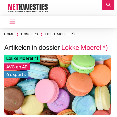
HOME
DOSSIERS
LOKKE MOEREL *)
Artikelen in dossier
Lokke Moerel *)
Lokke Moerel *)
AVG en AP
6 experts