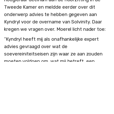
Tweede Kamer en meldde eerder over dit
onderwerp advies te hebben gegeven aan
Kyndryl voor de overname van Solvinity. Daar
kregen we vragen over. Moerel licht nader toe:
“Kyndryl heeft mij als onafhankelijke expert
advies gevraagd over wat de
soevereiniteitseisen zijn waar ze aan zouden
moeten voldoen om, wat mij betreft, een
stempel van goedkeuring te krijgen voor de
overname van Solvinity. Ik ben niet hun vaste
advocaat, Kyndryl heeft een ander kantoor in
dit traject.
Ik heb een overzicht gegeven van de drie
soorten soevereiniteit die in het geding zijn: