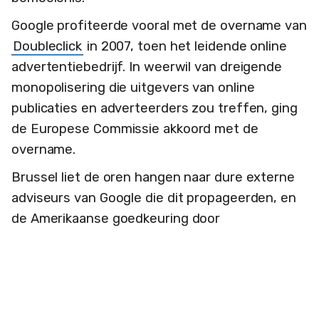
Google profiteerde vooral met de overname van
Doubleclick
in 2007, toen het leidende online
advertentiebedrijf. In weerwil van dreigende
monopolisering die uitgevers van online
publicaties en adverteerders zou treffen, ging
de Europese Commissie akkoord met de
overname.
Brussel liet de oren hangen naar dure externe
adviseurs van Google die dit propageerden, en
de Amerikaanse goedkeuring door
toezichthouder FTC die ook gestoeld was op de
economische inzichten van de Chicago School.
Er was geen gevaar voor integratie van
verschillende Google- en DoubleClick-diensten,