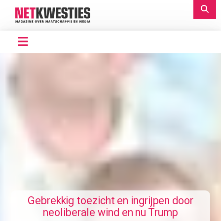
Gebrekkig toezicht en ingrijpen door
neoliberale wind en nu Trump