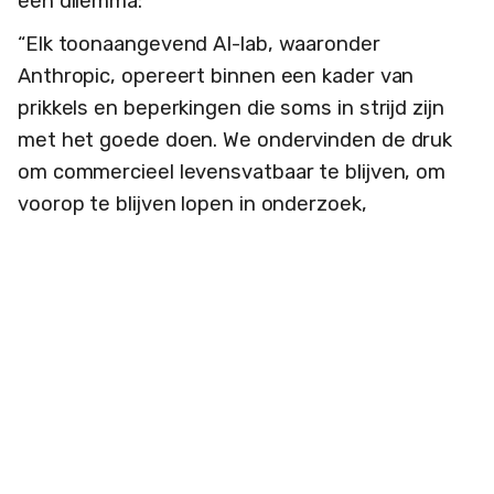
een dilemma:
“Elk toonaangevend AI-lab, waaronder
Anthropic, opereert binnen een kader van
prikkels en beperkingen die soms in strijd zijn
met het goede doen. We ondervinden de druk
om commercieel levensvatbaar te blijven, om
voorop te blijven lopen in onderzoek,
geopolitieke druk, en van aloude drijfveren van
trots en ambitie…
We hebben kritische waarnemers nodig die de
laboratoria erop wijzen wanneer we
tekortschieten. We hebben morele stemmen
nodig die zich niet door financiële prikkels laten
beïnvloeden. Vandaag is nog maar het begin van
een langdurige samenwerking tussen degenen