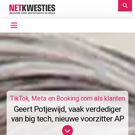
TikTok, Meta en Booking.com als klanten
Geert Potjewijd, vaak verdediger
van big tech, nieuwe voorzitter AP