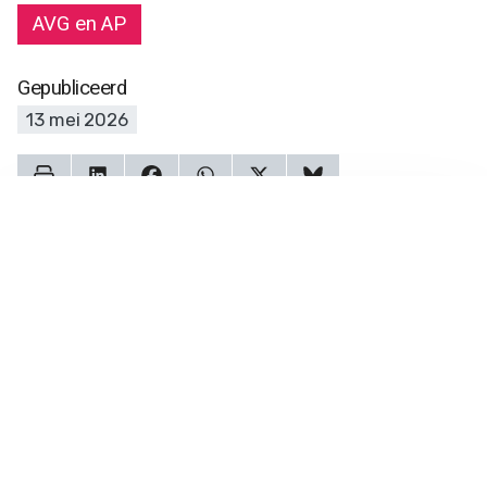
AVG en AP
Gepubliceerd
13 mei 2026
Wat vinden de experts?
Mathieu Paapst
Ervaring met big tech
15
juist een voordeel
mei
Een uitstekende keuze en goed
2026
dat er nu een voorzitter is
benoemd met vakkennis op het