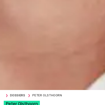
DOSSIERS
PETER OLSTHOORN
Peter Olsthoorn