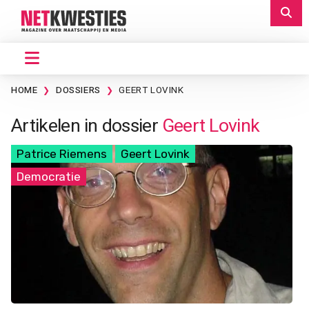
HOME
DOSSIERS
GEERT LOVINK
Artikelen in dossier
Geert Lovink
Patrice Riemens
Geert Lovink
Democratie