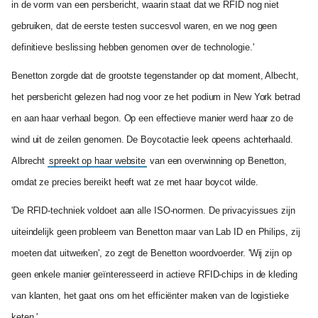
in de vorm van een persbericht, waarin staat dat we RFID nog niet
gebruiken, dat de eerste testen succesvol waren, en we nog geen
definitieve beslissing hebben genomen over de technologie.'
Benetton zorgde dat de grootste tegenstander op dat moment, Albecht,
het persbericht gelezen had nog voor ze het podium in New York betrad
en aan haar verhaal begon. Op een effectieve manier werd haar zo de
wind uit de zeilen genomen. De Boycotactie leek opeens achterhaald.
Albrecht
spreekt op haar website
van een overwinning op Benetton,
omdat ze precies bereikt heeft wat ze met haar boycot wilde.
'De RFID-techniek voldoet aan alle ISO-normen. De privacyissues zijn
uiteindelijk geen probleem van Benetton maar van Lab ID en Philips, zij
moeten dat uitwerken', zo zegt de Benetton woordvoerder. 'Wij zijn op
geen enkele manier geïnteresseerd in actieve RFID-chips in de kleding
van klanten, het gaat ons om het efficiënter maken van de logistieke
keten.'