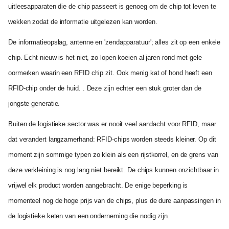
uitleesapparaten die de chip passeert is genoeg om de chip tot leven te
wekken zodat de informatie uitgelezen kan worden.
De informatieopslag, antenne en 'zendapparatuur'; alles zit op een enkele
chip. Echt nieuw is het niet, zo lopen koeien al jaren rond met gele
oormerken waarin een RFID chip zit. Ook menig kat of hond heeft een
RFID-chip onder de huid. . Deze zijn echter een stuk groter dan de
jongste generatie.
Buiten de logistieke sector was er nooit veel aandacht voor RFID, maar
dat verandert langzamerhand: RFID-chips worden steeds kleiner. Op dit
moment zijn sommige typen zo klein als een rijstkorrel, en de grens van
deze verkleining is nog lang niet bereikt. De chips kunnen onzichtbaar in
vrijwel elk product worden aangebracht. De enige beperking is
momenteel nog de hoge prijs van de chips, plus de dure aanpassingen in
de logistieke keten van een onderneming die nodig zijn.