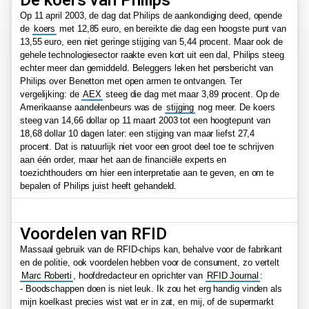
De koers van Philips
Op 11 april 2003, de dag dat Philips de aankondiging deed, opende
de
koers
met 12,85 euro, en bereikte die dag een hoogste punt van
13,55 euro, een niet geringe stijging van 5,44 procent. Maar ook de
gehele technologiesector raakte even kort uit een dal, Philips steeg
echter meer dan gemiddeld. Beleggers leken het persbericht van
Philips over Benetton met open armen te ontvangen. Ter
vergelijking: de
AEX
steeg die dag met maar 3,89 procent. Op de
Amerikaanse aandelenbeurs was de
stijging
nog meer. De koers
steeg van 14,66 dollar op 11 maart 2003 tot een hoogtepunt van
18,68 dollar 10 dagen later: een stijging van maar liefst 27,4
procent. Dat is natuurlijk niet voor een groot deel toe te schrijven
aan één order, maar het aan de financiële experts en
toezichthouders om hier een interpretatie aan te geven, en om te
bepalen of Philips juist heeft gehandeld.
Voordelen van RFID
Massaal gebruik van de RFID-chips kan, behalve voor de fabrikant
en de politie, ook voordelen hebben voor de consument, zo vertelt
Marc Roberti
, hoofdredacteur en oprichter van
RFID Journal
:
- Boodschappen doen is niet leuk. Ik zou het erg handig vinden als
mijn koelkast precies wist wat er in zat, en mij, of de supermarkt