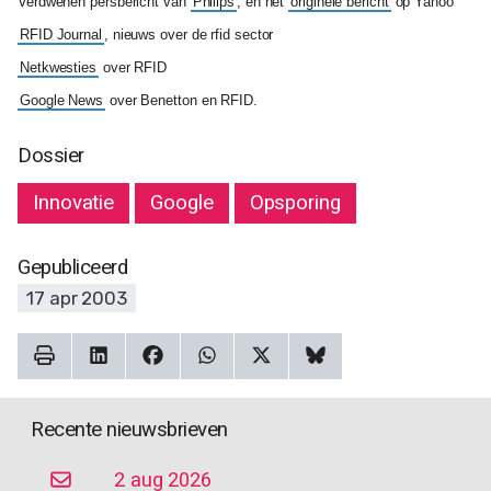
Verdwenen persbericht van
Philips
, en het
originele bericht
op Yahoo
RFID Journal
, nieuws over de rfid sector
Netkwesties
over RFID
Google News
over Benetton en RFID.
Dossier
Innovatie
Google
Opsporing
Gepubliceerd
17 apr 2003
Recente nieuwsbrieven
2 aug 2026