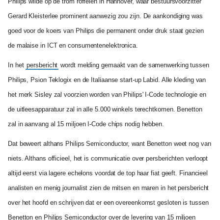
Philips wilde op de trom roffelen in Hannover, waar bestuursvoorzitter
Gerard Kleisterlee prominent aanwezig zou zijn. De aankondiging was
goed voor de koers van Philips die permanent onder druk staat gezien
de malaise in ICT en consumentenelektronica.
In het
persbericht
wordt melding gemaakt van de samenwerking tussen
Philips, Psion Teklogix en de Italiaanse start-up Labid. Alle kleding van
het merk Sisley zal voorzien worden van Philips' I-Code technologie en
de uitleesapparatuur zal in alle 5.000 winkels terechtkomen. Benetton
zal in aanvang al 15 miljoen I-Code chips nodig hebben.
Dat beweert althans Philips Semiconductor, want Benetton weet nog van
niets. Althans officieel, het is communicatie over persberichten verloopt
altijd eerst via lagere echelons voordat de top haar fiat geeft. Financieel
analisten en menig journalist zien de mitsen en maren in het persbericht
over het hoofd en schrijven dat er een overeenkomst gesloten is tussen
Benetton en Philips Semiconductor over de levering van 15 miljoen