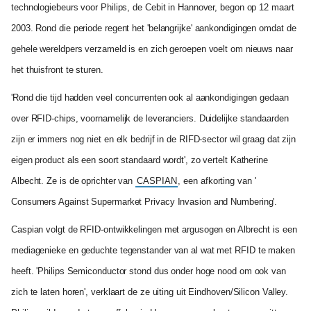
technologiebeurs voor Philips, de Cebit in Hannover, begon op 12 maart
2003. Rond die periode regent het 'belangrijke' aankondigingen omdat de
gehele wereldpers verzameld is en zich geroepen voelt om nieuws naar
het thuisfront te sturen.
'Rond die tijd hadden veel concurrenten ook al aankondigingen gedaan
over RFID-chips, voornamelijk de leveranciers. Duidelijke standaarden
zijn er immers nog niet en elk bedrijf in de RIFD-sector wil graag dat zijn
eigen product als een soort standaard wordt', zo vertelt Katherine
Albecht. Ze is de oprichter van
CASPIAN
, een afkorting van '
Consumers Against Supermarket Privacy Invasion and Numbering'.
Caspian volgt de RFID-ontwikkelingen met argusogen en Albrecht is een
mediagenieke en geduchte tegenstander van al wat met RFID te maken
heeft. 'Philips Semiconductor stond dus onder hoge nood om ook van
zich te laten horen', verklaart de ze uiting uit Eindhoven/Silicon Valley.