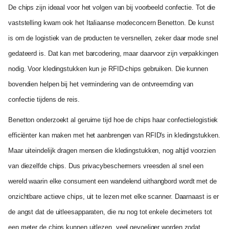
De chips zijn ideaal voor het volgen van bij voorbeeld confectie. Tot die
vaststelling kwam ook het Italiaanse modeconcern Benetton. De kunst
is om de logistiek van de producten te versnellen, zeker daar mode snel
gedateerd is. Dat kan met barcodering, maar daarvoor zijn verpakkingen
nodig. Voor kledingstukken kun je RFID-chips gebruiken. Die kunnen
bovendien helpen bij het vermindering van de ontvreemding van
confectie tijdens de reis.
Benetton onderzoekt al geruime tijd hoe de chips haar confectielogistiek
efficiënter kan maken met het aanbrengen van RFID's in kledingstukken.
Maar uiteindelijk dragen mensen die kledingstukken, nog altijd voorzien
van diezelfde chips. Dus privacybeschermers vreesden al snel een
wereld waarin elke consument een wandelend uithangbord wordt met de
onzichtbare actieve chips, uit te lezen met elke scanner. Daarnaast is er
de angst dat de uitleesapparaten, die nu nog tot enkele decimeters tot
een meter de chips kunnen uitlezen, veel gevoeliger worden zodat