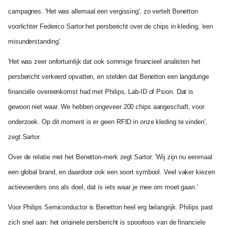
campagnes. 'Het was allemaal een vergissing', zo vertelt Benetton
voorlichter Federico Sartor het persbericht over de chips in kleding, 'een
misunderstanding'.
'Het was zeer onfortuinlijk dat ook sommige financieel analisten het
persbericht verkeerd opvatten, en stelden dat Benetton een langdurige
financiële overeenkomst had met Philips, Lab-ID of Psion. Dat is
gewoon niet waar. We hebben ongeveer 200 chips aangeschaft, voor
onderzoek. Op dit moment is er geen RFID in onze kleding te vinden',
zegt Sartor.
Over de relatie met het Benetton-merk zegt Sartor: 'Wij zijn nu eenmaal
een global brand, en daardoor ook een soort symbool. Veel vaker kiezen
actievoerders ons als doel, dat is iets waar je mee om moet gaan.'
Voor Philips Semiconductor is Benetton heel erg belangrijk. Philips past
zich snel aan: het originele persbericht is spoorloos van de financiele