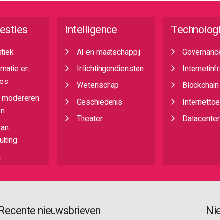
esties
Intelligence
Technolog
stiek
AI en maatschappij
Governanc
rmatie en
Inlichtingendiensten
Internetinf
es
Wetenschap
Blockchain
, modereren
Geschiedenis
Internetto
en
Theater
Datacenter
van
iting
n
Recente nieuwsbrieven
Ni