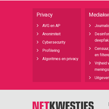
Privacy
Mediakw
AVG en AP
Journali
Anonimiteit
Desinfo
deepfak
Cybersecurity
Censuur
Profilering
en filter
Algoritmes en privacy
Vrijheid 
meningsu
Uitgeve