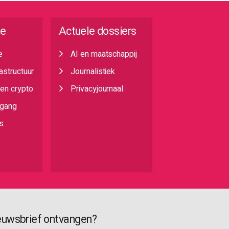
ie
Actuele dossiers
e
AI en maatschappij
rastructuur
Journalistiek
 en crypto
Privacyjournaal
egang
s
euwsbrief ontvangen?