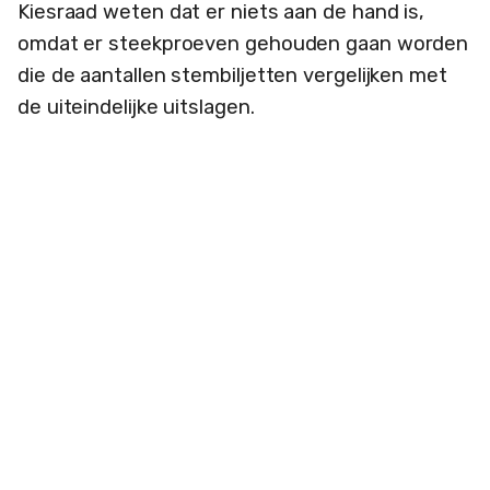
Kiesraad weten dat er niets aan de hand is,
omdat er steekproeven gehouden gaan worden
die de aantallen stembiljetten vergelijken met
de uiteindelijke uitslagen.
Op zichzelf is dat een goed
controlemechanisme, maar het geeft geen pas
dit te gebruiken om amateuristische beveiliging
goed te praten. Bovendien kun je steekproeven
op veel manieren verkeerd doen en als de
geschiedenis geeft wat dat betreft weinig
vertrouwen. De Kiesraad kan maar beter precies
openbaren hoe die steekproeven zijn ingericht.
Previously:
Eerste bericht
RTL