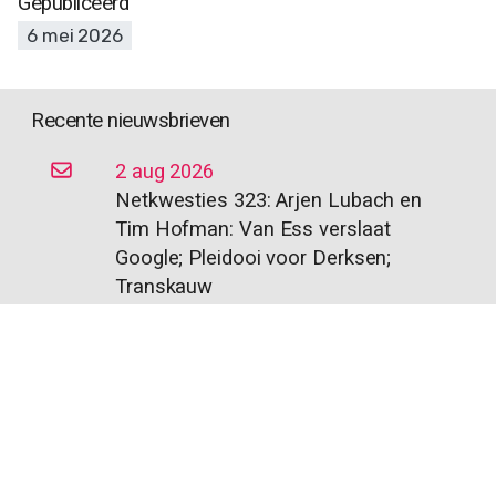
Gepubliceerd
6 mei 2026
Recente nieuwsbrieven
2 aug 2026
Netkwesties 323: Arjen Lubach en
Tim Hofman: Van Ess verslaat
Google; Pleidooi voor Derksen;
Transkauw
26 jul 2026
Netkwesties 322: Maurice vs
Maarten; Fotorechten vs AI; AI-Act
vs angst
19 jul 2026