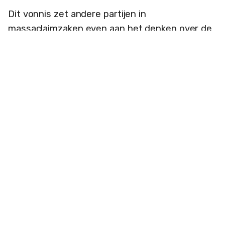
Dit vonnis zet andere partijen in
massaclaimzaken even aan het denken over de
representativiteit van wat ‘gedupeerden’ wordt
genoemd. In de zaak tegen Facebook is de
Consumentenbond wel ontvankelijk verklaard. In
de
drie zaken tegen TikTok
lijkt de valide
inschrijving veel beter geregeld dan door TPC.
Massaschade en Consument heeft een
uitgebreide registratie
. TikTokClaim van Somi
heeft het
ook zorgvuldig
opgetuigd vanwege
een noodzakelijke betaling na mailbevestiging.
De registratie voor de Consumentenbond en
Stichting Take Back Your Privacy leidt via een
mailbevestiging tot het aanmaken van een
account. (Maar er is geen controle van de ware