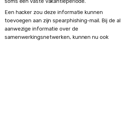
soms een vaste vakantieperiode.
Een hacker zou deze informatie kunnen
toevoegen aan zijn spearphishing-mail. Bij de al
aanwezige informatie over de
samenwerkingsnetwerken, kunnen nu ook
zinnen worden toegevoegd als:
“(...) toen je op vakantie was hebben John en ik
document X gepubliceerd, kun je er toch nog
even naar kijken?”
Op zichzelf staand zijn deze stukjes informatie
misschien niet van grote waarde, maar alle
beetjes informatie bij elkaar kunnen leiden tot
een spearphishing-mail die zo goed is dat een
slachtoffer niet eens twijfelt of deze nep is.