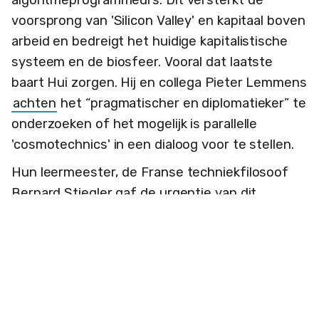
voorsprong van 'Silicon Valley' en kapitaal boven
arbeid en bedreigt het huidige kapitalistische
systeem en de biosfeer. Vooral dat laatste
baart Hui zorgen. Hij en collega Pieter Lemmens
achten
het “pragmatischer en diplomatieker” te
onderzoeken of het mogelijk is parallelle
'cosmotechnics' in een dialoog voor te stellen.
Hun leermeester, de Franse techniekfilosoof
Bernard Stiegler gaf de urgentie van dit
vraagstuk al aan: als we weer niet opletten, dan
wordt de marktmacht van enkele Amerikaanse
beursbedrijven (die het ooit hippe 'Silicon Valley'
gekaapt hebben) opnieuw alleen maar groter,
met voor steeds meer mensen nadelige
gevolgen: ‘Het kapitalisme moedigt de