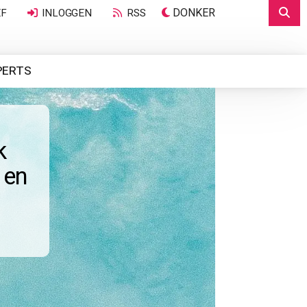
DONKER
EF
INLOGGEN
RSS
PERTS
k
 en