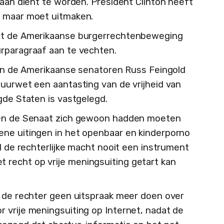
taan dient te worden. President Clinton heeft
t maar moet uitmaken.
apt de Amerikaanse burgerrechtenbeweging
rparagraaf aan te vechten.
 van de Amerikaanse senatoren Russ Feingold
suurwet een aantasting van de vrijheid van
gde Staten is vastgelegd.
s en de Senaat zich gewoon hadden moeten
ene uitingen in het openbaar en kinderporno
ad de rechterlijke macht nooit een instrument
recht op vrije meningsuiting getart kan
e de rechter geen uitspraak meer doen over
 vrije meningsuiting op Internet, nadat de