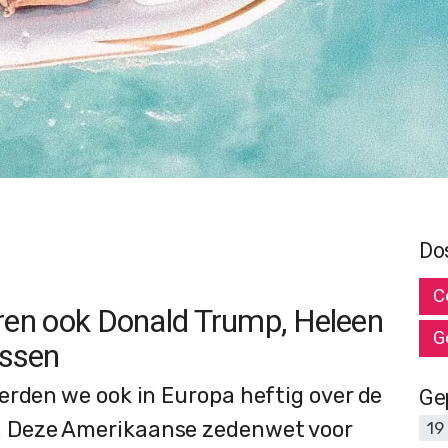
Do
C
en ook Donald Trump, Heleen
G
ssen
erden we ook in Europa heftig over de
Ge
 Deze Amerikaanse zedenwet voor
19