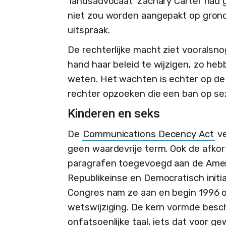
'landsadvocaat' Zachary Carter had 
niet zou worden aangepakt op grond 
uitspraak.
De rechterlijke macht ziet voorals
hand haar beleid te wijzigen, zo heb
weten. Het wachten is echter op de
rechter opzoeken die een ban op sex 
Kinderen en seks
De
Communications Decency Act
ve
geen waardevrije term. Ook de afko
paragrafen toegevoegd aan de Amer
Republikeinse en Democratisch initi
Congres nam ze aan en begin 1996 o
wetswijziging. De kern vormde besc
onfatsoenlijke taal, iets dat voor g