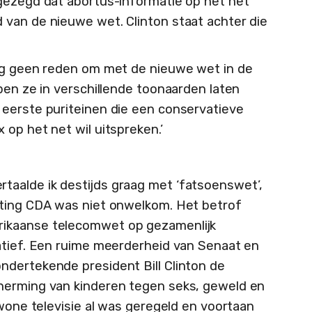
gezegd dat abortus-informatie op het net
van de nieuwe wet. Clinton staat achter die
nog geen reden om met de nieuwe wet in de
ben ze in verschillende toonaarden laten
 eerste puriteinen die een conservatieve
op het net wil uitspreken.’
rtaalde ik destijds graag met ‘fatsoenswet’,
rting CDA was niet onwelkom. Het betrof
ikaanse telecomwet op gezamenlijk
atief. Een ruime meerderheid van Senaat en
ndertekende president Bill Clinton de
herming van kinderen tegen seks, geweld en
ewone televisie al was geregeld en voortaan