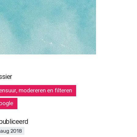
ssier
ensuur, modereren en filteren
oogle
publiceerd
 aug 2018