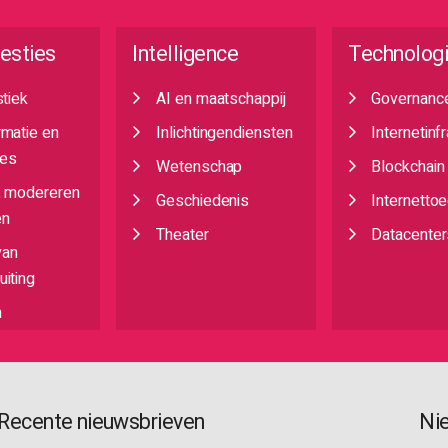
esties
Intelligence
Technolog
stiek
AI en maatschappij
Governanc
rmatie en
Inlichtingendiensten
Internetinf
es
Wetenschap
Blockchain
, modereren
Geschiedenis
Internetto
en
Theater
Datacenter
van
iting
n
Recente nieuwsbrieven
Ni