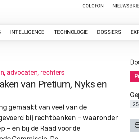
COLOFON
NIEUWSBRI
S
INTELLIGENCE
TECHNOLOGIE
DOSSIERS
EX
Do
en, advocaten, rechters
P
zaken van Pretium, Nyks en
Ge
25
ing gemaakt van veel van de
 gevoerd bij rechtbanken – waaronder
p – en bij de Raad voor de
Code Commissie. De