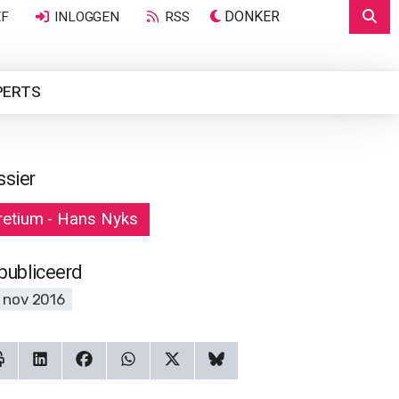
DONKER
EF
INLOGGEN
RSS
PERTS
ssier
retium - Hans Nyks
publiceerd
 nov 2016