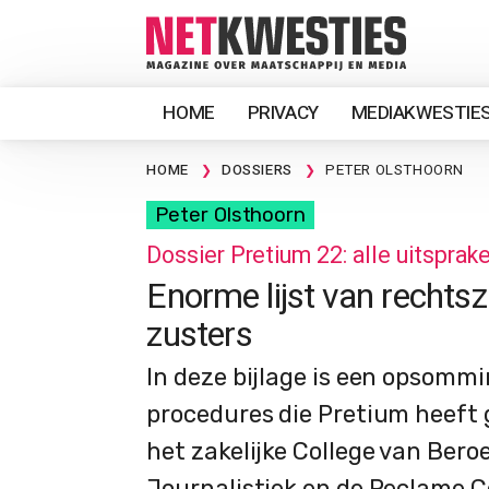
HOME
PRIVACY
MEDIAKWESTIE
HOME
DOSSIERS
PETER OLSTHOORN
Peter Olsthoorn
Dossier Pretium 22: alle uitsprak
Enorme lijst van rechts
zusters
In deze bijlage is een opsomm
procedures die Pretium heeft
het zakelijke College van Beroe
Journalistiek en de Reclame 