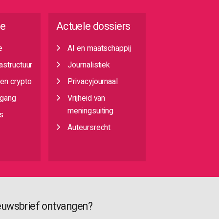
ie
Actuele dossiers
e
AI en maatschappij
rastructuur
Journalistiek
 en crypto
Privacyjournaal
egang
Vrijheid van
meningsuiting
s
Auteursrecht
euwsbrief ontvangen?