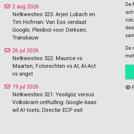
De 
2 aug 2026
ach
Netkwesties 323: Arjen Lubach en
col
Tim Hofman: Van Ess verslaat
des
Google; Pleidooi voor Derksen;
sam
Transkauw
De 
26 jul 2026
met
Netkwesties 322: Maurice vs
Maarten; Fotorechten vs AI; AI-Act
vs angst
19 jul 2026
P
Netkwesties 321: Yesilgöz versus
Volkskrant-onthulling: Google-baas
wil AI-toets; Directie ECP exit