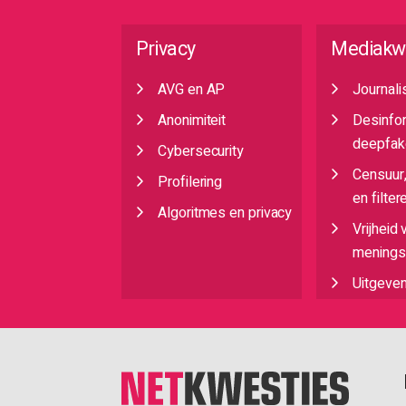
Privacy
Mediakw
AVG en AP
Journali
Anonimiteit
Desinfo
deepfak
Cybersecurity
Censuur
Profilering
en filter
Algoritmes en privacy
Vrijheid 
meningsu
Uitgeve