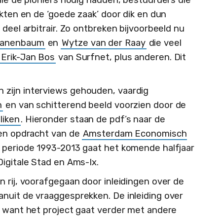
die de pioniers nodig hadden, bestuurders die
akten en de ‘goede zaak’ door dik en dun
 deel arbitrair. Zo ontbreken bijvoorbeeld nu
Tanenbaum
en
Wytze van der Raay
die veel
e
Erik-Jan Bos
van Surfnet, plus anderen. Dit
zijn interviews gehouden, vaardig
n
en van schitterend beeld voorzien door de
liken
. Hieronder staan de pdf’s naar de
een opdracht van de
Amsterdam Economisch
e periode 1993-2013 gaat het komende halfjaar
igitale Stad en Ams-Ix.
 rij, voorafgegaan door inleidingen over de
nuit de vraaggesprekken. De inleiding over
, want het project gaat verder met andere