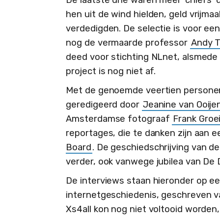
De laatste drie waren meer ‘chiefs’ 
hen uit de wind hielden, geld vrijma
verdedigden. De selectie is voor een
nog de vermaarde professor
Andy 
deed voor stichting NLnet, alsmed
project is nog niet af.
Met de genoemde veertien personen 
geredigeerd door
Jeanine van Ooije
Amsterdamse fotograaf
Frank Groei
reportages, die te danken zijn aan 
Board
. De geschiedschrijving van d
verder, ook vanwege jubilea van De D
De interviews staan hieronder op een
internetgeschiedenis, geschreven va
Xs4all kon nog niet voltooid worden