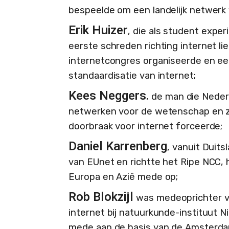
bespeelde om een landelijk netwerk 
Erik Huizer
, die als student expe
eerste schreden richting internet l
internetcongres organiseerde en ee
standaardisatie van internet;
Kees Neggers
, de man die Neder
netwerken voor de wetenschap en z
doorbraak voor internet forceerde;
Daniel Karrenberg
, vanuit Duit
van EUnet en richtte het Ripe NCC, 
Europa en Azië mede op;
Rob Blokzijl
was medeoprichter va
internet bij natuurkunde-instituut N
mede aan de basis van de Amsterda