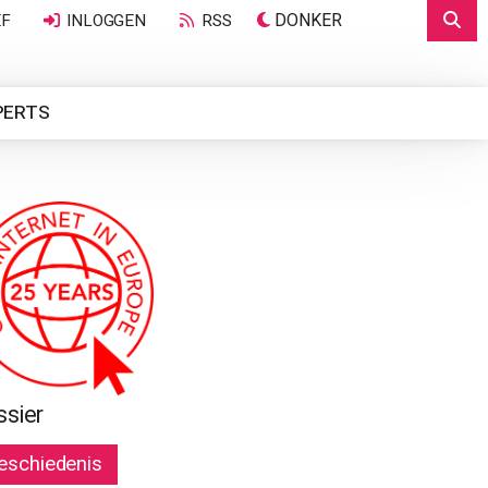
DONKER
EF
INLOGGEN
RSS
PERTS
ssier
eschiedenis