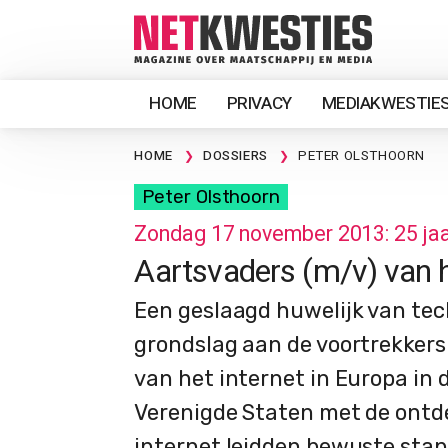
HOME
PRIVACY
MEDIAKWESTIE
HOME
DOSSIERS
PETER OLSTHOORN
Peter Olsthoorn
Zondag 17 november 2013: 25 jaar
Aartsvaders (m/v) van h
Een geslaagd huwelijk van tec
grondslag aan de voortrekkers
van het internet in Europa in d
Verenigde Staten met de ontd
internet leidden bewuste stap