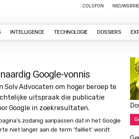
COLOFON
NIEUWSBRI
S
INTELLIGENCE
TECHNOLOGIE
DOSSIERS
EX
enaardig Google-vonnis
an Solv Advocaten om hoger beroep te
htelijke uitspraak die publicatie
Do
r Google in zoekresultaten.
G
agina's zodanig aanpassen dat in het Google
e niet langer aan de term 'failliet' wordt
Ge