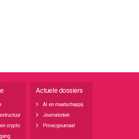
ie
Actuele dossiers
e
AI en maatschappij
rastructuur
Journalistiek
 en crypto
Privacyjournaal
egang