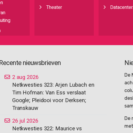
en
Theater
Datacenter
van
iting
n
Recente nieuwsbrieven
Ni
De 
2 aug 2026
ach
Netkwesties 323: Arjen Lubach en
col
Tim Hofman: Van Ess verslaat
des
Google; Pleidooi voor Derksen;
sam
Transkauw
De 
26 jul 2026
met
Netkwesties 322: Maurice vs