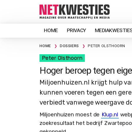
HOME
PRIVACY
MEDIAKWESTIE
HOME
DOSSIERS
PETER OLSTHOORN
Peter Olsthoorn
Hoger beroep tegen eig
Miljoenhuizen.nl krijgt hulp v
kunnen voeren tegen een gerec
verbiedt vanwege weergave doo
Miljoenhuizen moest de
Klup.nl
webp
zoekresultaat het bedrijf Zwartepoort
gekoppeld.