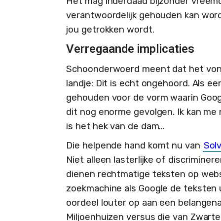
Het mag inderdaad bijzonder vreemd
verantwoordelijk gehouden kan word
jou getrokken wordt.
Verregaande implicaties
Schoonderwoerd meent dat het vonni
landje: Dit is echt ongehoord. Als ee
gehouden voor de vorm waarin Googl
dit nog enorme gevolgen. Ik kan me n
is het hek van de dam...
Die helpende hand komt nu van
Sol
Niet alleen lasterlijke of discrimine
dienen rechtmatige teksten op web
zoekmachine als Google de teksten u
oordeel louter op aan een belangenaf
Miljoenhuizen versus die van Zwarte