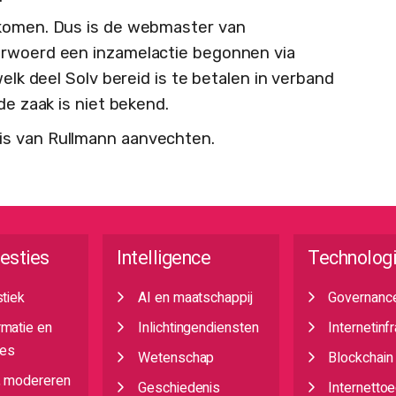
 komen. Dus is de webmaster van
erwoerd een inzamelactie begonnen via
welk deel Solv bereid is te betalen in verband
de zaak is niet bekend.
is van Rullmann aanvechten.
esties
Intelligence
Technolog
stiek
AI en maatschappij
Governanc
rmatie en
Inlichtingendiensten
Internetinf
es
Wetenschap
Blockchain
, modereren
Geschiedenis
Internetto