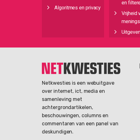
en filter
Algoritmes en privacy
Vrijheid 
meningsu
Uitgeve
Netkwesties is een webuitgave
over internet, ict, media en
samenleving met
achtergrondartikelen,
beschouwingen, columns en
commentaren van een panel van
deskundigen.