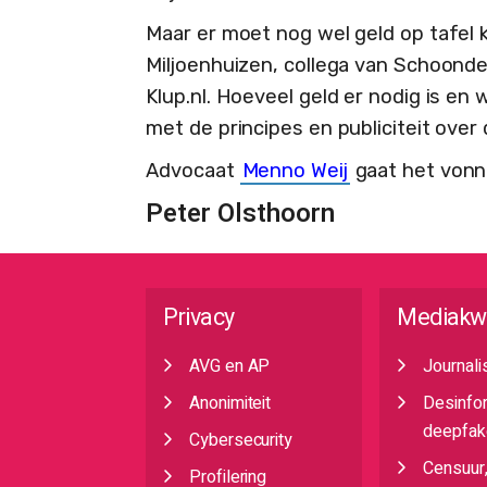
Maar er moet nog wel geld op tafel
Miljoenhuizen, collega van Schoond
Klup.nl. Hoeveel geld er nodig is en 
met de principes en publiciteit over 
Advocaat
Menno Weij
gaat het vonn
Peter Olsthoorn
Privacy
Mediakw
AVG en AP
Journali
Anonimiteit
Desinfo
deepfak
Cybersecurity
Censuur
Profilering