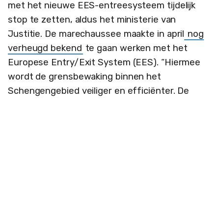
met het nieuwe EES-entreesysteem tijdelijk
stop te zetten, aldus het ministerie van
Justitie. De marechaussee maakte in april
nog
verheugd bekend
te gaan werken met het
Europese Entry/Exit System (EES). “Hiermee
wordt de grensbewaking binnen het
Schengengebied veiliger en efficiënter. De
nieuwe geautomatiseerde registratie vervangt
het handmatige stempelen van paspoorten
voor reizigers van buiten de Europese Unie.”
Er waren privacybezwaren tegen de biometrie
maar die zijn weggewuifd. Reizigers van buiten
de Europese Unie moeten zich sinds april
digitaal registreren, maar er is sprake van
storingen. Dus moet de oude methode worden