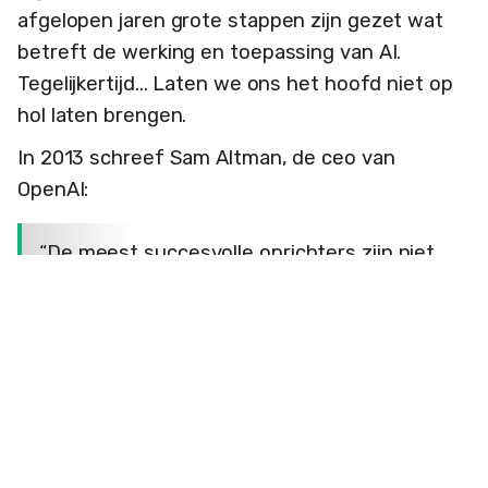
afgelopen jaren grote stappen zijn gezet wat
betreft de werking en toepassing van AI.
Tegelijkertijd... Laten we ons het hoofd niet op
hol laten brengen.
In 2013 schreef Sam Altman, de ceo van
OpenAI:
“De meest succesvolle oprichters zijn niet
uit op het opzetten van bedrijven. Ze
hebben een missie om iets te creëren dat
meer op een religie lijkt.”
En het is Sam Altman, Silicon Valley's meest
succesvolle ‘hype guy’, goed gelukt de belofte
van AI te hypen, maar kunnen we van zijn