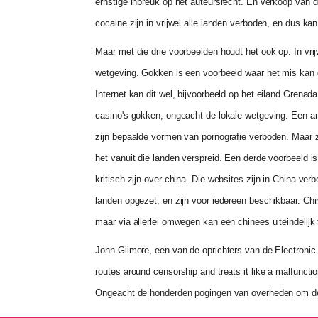
ernstige inbreuk op het auteursrecht. En verkoop van dr
cocaine zijn in vrijwel alle landen verboden, en dus k
Maar met die drie voorbeelden houdt het ook op. In vrij
wetgeving. Gokken is een voorbeeld waar het mis kan 
Internet kan dit wel, bijvoorbeeld op het eiland Grenada
casino's gokken, ongeacht de lokale wetgeving. Een an
zijn bepaalde vormen van pornografie verboden. Maar zo
het vanuit die landen verspreid. Een derde voorbeeld is 
kritisch zijn over china. Die websites zijn in China ve
landen opgezet, en zijn voor iedereen beschikbaar. Chin
maar via allerlei omwegen kan een chinees uiteindelij
John Gilmore, een van de oprichters van de Electronic F
routes around censorship and treats it like a malfuncti
Ongeacht de honderden pogingen van overheden om de i