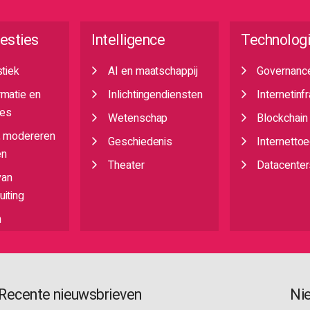
esties
Intelligence
Technolog
stiek
AI en maatschappij
Governanc
rmatie en
Inlichtingendiensten
Internetinf
es
Wetenschap
Blockchain
, modereren
Geschiedenis
Internetto
en
Theater
Datacenter
van
iting
n
Recente nieuwsbrieven
Ni