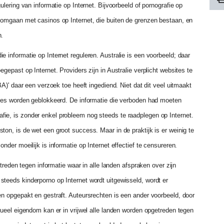
ulering van informatie op Internet. Bijvoorbeeld of pornografie op
e omgaan met casinos op Internet, die buiten de grenzen bestaan, en
n.
 informatie op Internet reguleren. Australie is een voorbeeld; daar
gepast op Internet. Providers zijn in Australie verplicht websites te
BA)' daar een verzoek toe heeft ingediend. Niet dat dit veel uitmaakt
sites worden geblokkeerd. De informatie die verboden had moeten
ie, is zonder enkel probleem nog steeds te raadplegen op Internet.
ton, is de wet een groot success. Maar in de praktijk is er weinig te
nder moeilijk is informatie op Internet effectief te censureren.
getreden tegen informatie waar in alle landen afspraken over zijn
teeds kinderporno op Internet wordt uitgewisseld, wordt er
en opgepakt en gestraft. Auteursrechten is een ander voorbeeld, door
tueel eigendom kan er in vrijwel alle landen worden opgetreden tegen