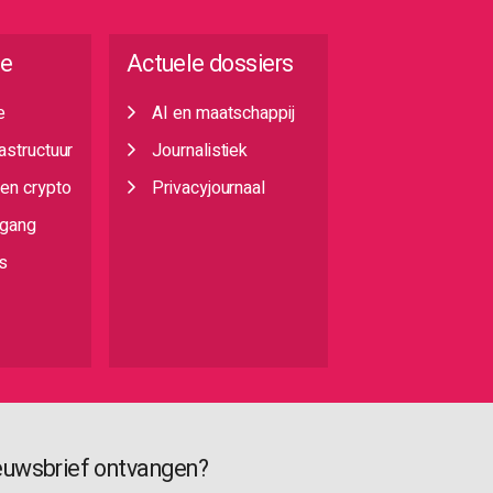
ie
Actuele dossiers
e
AI en maatschappij
rastructuur
Journalistiek
 en crypto
Privacyjournaal
egang
s
euwsbrief ontvangen?