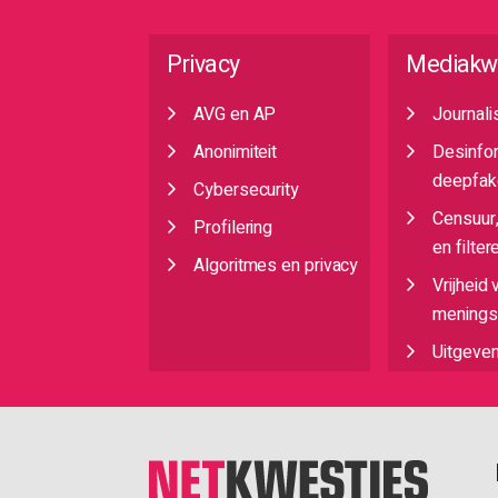
Privacy
Mediakw
AVG en AP
Journali
Anonimiteit
Desinfo
deepfak
Cybersecurity
Censuur
Profilering
en filter
Algoritmes en privacy
Vrijheid 
meningsu
Uitgeve