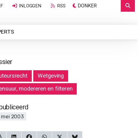
DONKER
EF
INLOGGEN
RSS
PERTS
ssier
uteursrecht
Wetgeving
ensuur, modereren en filteren
publiceerd
 mei 2003