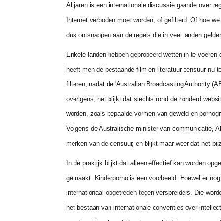
Al jaren is een internationale discussie gaande over reg
Internet verboden moet worden, of gefilterd. Of hoe w
dus ontsnappen aan de regels die in veel landen gelde
Enkele landen hebben geprobeerd wetten in te voeren die
heeft men de bestaande film en literatuur censuur nu toe
filteren, nadat de 'Australian Broadcasting Authority (A
overigens, het blijkt dat slechts rond de honderd web
worden, zoals bepaalde vormen van geweld en pornograf
Volgens de Australische minister van communicatie, Als
merken van de censuur, en blijkt maar weer dat het bijzo
In de praktijk blijkt dat alleen effectief kan worden op
gemaakt. Kinderporno is een voorbeeld. Hoewel er nog s
internationaal opgetreden tegen verspreiders. Die word
het bestaan van internationale conventies over intellec