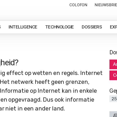
COLOFON
NIEUWSBRI
S
INTELLIGENCE
TECHNOLOGIE
DOSSIERS
EX
Do
jheid?
A
g effect op wetten en regels. Internet
C
l. Het netwerk heeft geen grenzen,
Ge
Informatie op Internet kan in enkele
den opgevraagd. Dus ook informatie
25
r niet in een ander land.