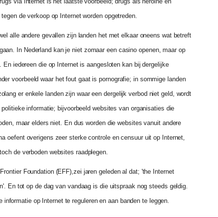
ugs via Internet is het laatste voorbeeld; drugs als heroine en
an tegen de verkoop op Internet worden opgetreden.
wel alle andere gevallen zijn landen het met elkaar oneens wat betreft
gaan. In Nederland kan je niet zomaar een casino openen, maar op
. En iedereen die op Internet is aangesloten kan bij dergelijke
der voorbeeld waar het fout gaat is pornografie; in sommige landen
lang er enkele landen zijn waar een dergelijk verbod niet geld, wordt
politieke informatie; bijvoorbeeld websites van organisaties die
rboden, maar elders niet. En dus worden die websites vanuit andere
a oefent overigens zeer sterke controle en censuur uit op Internet,
k toch de verboden websites raadplegen.
rontier Foundation (EFF),zei jaren geleden al dat; 'the Internet
on'. En tot op de dag van vandaag is die uitspraak nog steeds geldig.
nformatie op Internet te reguleren en aan banden te leggen.