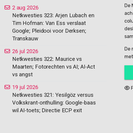
De 
2 aug 2026
ach
Netkwesties 323: Arjen Lubach en
col
Tim Hofman: Van Ess verslaat
des
Google; Pleidooi voor Derksen;
sam
Transkauw
De 
26 jul 2026
met
Netkwesties 322: Maurice vs
Maarten; Fotorechten vs AI; AI-Act
vs angst
19 jul 2026
P
Netkwesties 321: Yesilgöz versus
Volkskrant-onthulling: Google-baas
wil AI-toets; Directie ECP exit