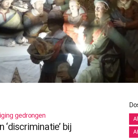
Do
diging gedrongen
A
‘discriminatie’ bij
A