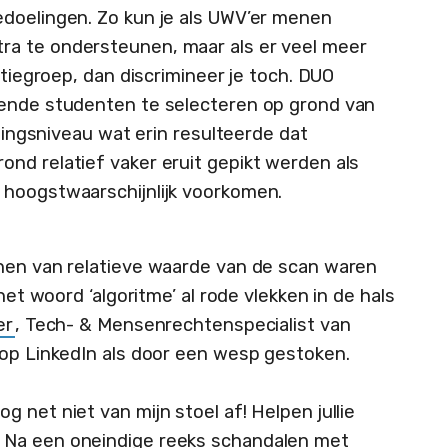
edoelingen. Zo kun je als UWV’er menen
a te ondersteunen, maar als er veel meer
ntiegroep, dan discrimineer je toch. DUO
nde studenten te selecteren op grond van
idingsniveau wat erin resulteerde dat
nd relatief vaker eruit gepikt werden als
 hoogstwaarschijnlijk voorkomen.
nnen van relatieve waarde van de scan waren
het woord ‘algoritme’ al rode vlekken in de hals
er
, Tech- & Mensenrechtenspecialist van
op LinkedIn als door een wesp gestoken.
g net niet van mijn stoel af! Helpen jullie
? Na een oneindige reeks schandalen met