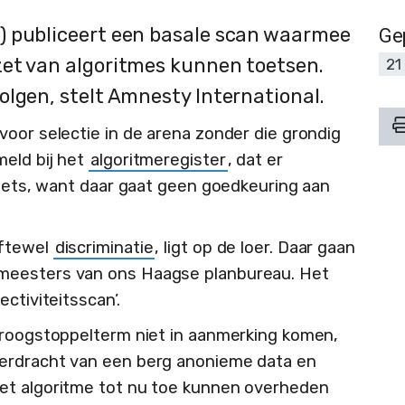
) publiceert een basale scan waarmee
Ge
zet van algoritmes kunnen toetsen.
21
olgen, stelt Amnesty International.
voor selectie in de arena zonder die grondig
eld bij het
algoritmeregister
, dat er
niets, want daar gaat geen goedkeuring aan
oftewel
discriminatie
, ligt op de loer. Daar gaan
meesters van ons Haagse planbureau. Het
ctiviteitsscan’.
droogstoppelterm niet in aanmerking komen,
erdracht van een berg anonieme data en
et algoritme tot nu toe kunnen overheden