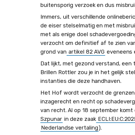
buitensporig verzoek en dus misbrui
Immers, uit verschillende onlineberi
de eiser stelselmatig en met misbru
met als enige doel schadevergoeding
verzocht om definitief af te zien van
grond van
artikel 82 AVG
eveneens e
Dat lijkt, met gezond verstand, een 
Brillen Rottler zou je in het gelijk s
instanties die deze handhaven.
Het Hof wordt verzocht de grenzen t
inzagerecht en recht op schadeverg
van recht. Al op 18 september komt
Szpunar
in deze zaak
ECLI:EU:C:202
Nederlandse vertaling
).