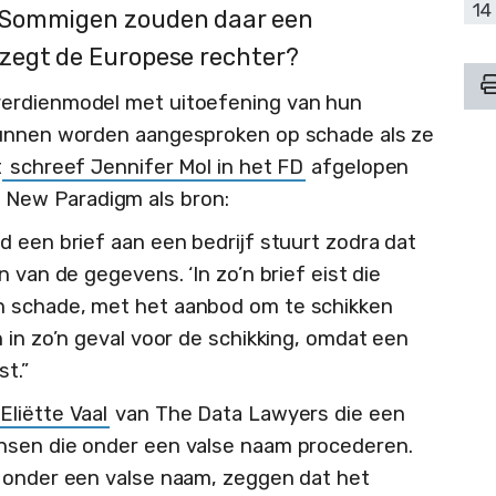
14
 Sommigen zouden daar een
zegt de Europese rechter?
verdienmodel met uitoefening van hun
kunnen worden aangesproken op schade als ze
t
schreef Jennifer Mol in het FD
afgelopen
 New Paradigm als bron:
 een brief aan een bedrijf stuurt zodra dat
 van de gegevens. ‘In zo’n brief eist die
n schade, met het aanbod om te schikken
 in zo’n geval voor de schikking, omdat een
st.”
Eliëtte Vaal
van The Data Lawyers die een
nsen die onder een valse naam procederen.
e onder een valse naam, zeggen dat het