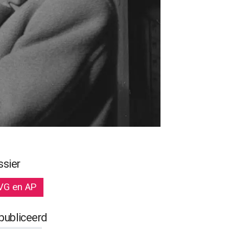
ssier
VG en AP
publiceerd