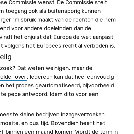
ese Commissie wenst. De Commissie stelt
m toegang ook als buitensporig kunnen
er “misbruik maakt van de rechten die hem
eend voor andere doeleinden dan de
 vindt het onjuist dat Europa de wet aanpast
ht volgens het Europees recht al verboden is.
elig
rzoek? Dat weten weinigen, maar de
helder over
. Iedereen kan dat heel eenvoudig
en het proces geautomatiseerd, bijvoorbeeld
nte pede antwoord. Idem dito voor een
e meeste kleine bedrijven inzageverzoeken
moeite, en dus tijd. Bovendien heeft het
et
binnen een maand
komen. Wordt de termijn