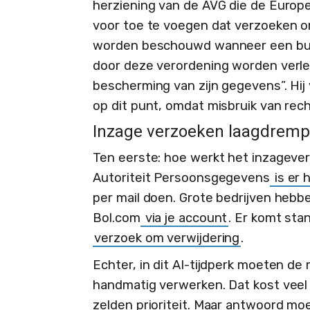
herziening van de AVG die de Europ
voor toe te voegen dat verzoeken o
worden beschouwd wanneer een burg
door deze verordening worden verl
bescherming van zijn gegevens”. Hij
op dit punt, omdat misbruik van rec
Inzage verzoeken laagdremp
Ten eerste: hoe werkt het inzageve
Autoriteit Persoonsgegevens
is er 
per mail doen. Grote bedrijven hebb
Bol.com
via je account
. Er komt sta
verzoek om verwijdering
.
Echter, in dit AI-tijdperk moeten d
handmatig verwerken. Dat kost veel 
zelden prioriteit. Maar antwoord mo