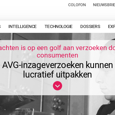
COLOFON
NIEUWSBRI
S
INTELLIGENCE
TECHNOLOGIE
DOSSIERS
EX
chten is op een golf aan verzoeken d
consumenten
AVG-inzageverzoeken kunnen
lucratief uitpakken