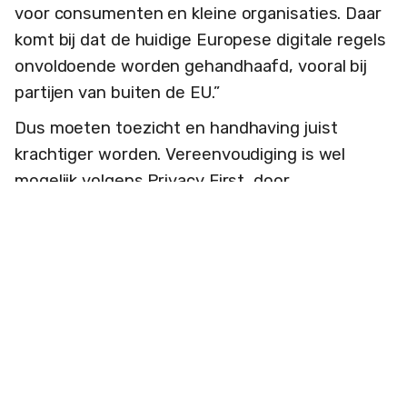
voor consumenten en kleine organisaties. Daar
komt bij dat de huidige Europese digitale regels
onvoldoende worden gehandhaafd, vooral bij
partijen van buiten de EU.”
Dus moeten toezicht en handhaving juist
krachtiger worden. Vereenvoudiging is wel
mogelijk volgens Privacy First, door
‘volgtechnologieën’ (cookies etc.) domweg te
verbieden voor overheden en aanbieders van
essentiële diensten.
Ik vraag me af: waarom niet totaal verbieden
voor elke digitale aanbieder, anders dan
essentiële cookies? Wat hebben bedrijven te
zoeken op onze apparatuur? Maar dat vroeg ik
ma
al in 1997 af in NRC
. Dat is 28 jaar geleden,