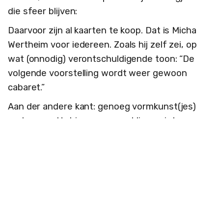
die sfeer blijven:
Daarvoor zijn al kaarten te koop. Dat is Micha
Wertheim voor iedereen. Zoals hij zelf zei, op
wat (onnodig) verontschuldigende toon: “De
volgende voorstelling wordt weer gewoon
cabaret.”
Aan der andere kant: genoeg vormkunst(jes)
gedaan nu. Het is weer geweldig genieten van
de ‘genialiteit van Micha. Ik ben een fan. Ja, ik
moest er nog even over nadenken. Muziek
ontbreekt, Micha ontbeert het.
Begin van een remedie om de barre realiteit te
pareren: Micha probeert iets van synchroon
bewegen op het podium, zoiets als dansen, of