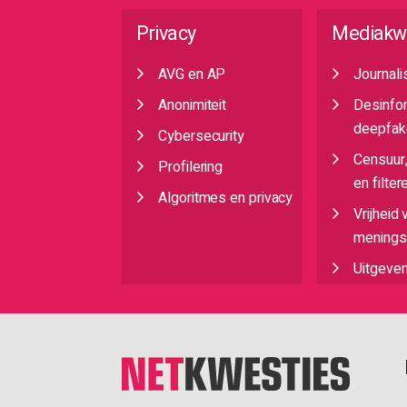
Privacy
Mediakw
AVG en AP
Journali
Anonimiteit
Desinfo
deepfak
Cybersecurity
Censuur
Profilering
en filter
Algoritmes en privacy
Vrijheid 
meningsu
Uitgeve