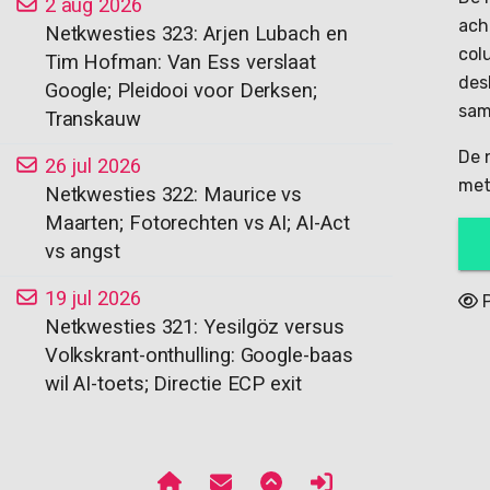
2 aug 2026
ach
Netkwesties 323: Arjen Lubach en
col
Tim Hofman: Van Ess verslaat
des
Google; Pleidooi voor Derksen;
sam
Transkauw
De 
26 jul 2026
met
Netkwesties 322: Maurice vs
Maarten; Fotorechten vs AI; AI-Act
vs angst
19 jul 2026
P
Netkwesties 321: Yesilgöz versus
Volkskrant-onthulling: Google-baas
wil AI-toets; Directie ECP exit