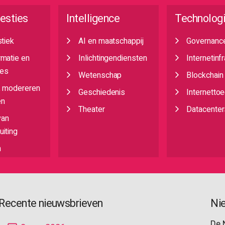
esties
Intelligence
Technolog
stiek
AI en maatschappij
Governanc
rmatie en
Inlichtingendiensten
Internetinf
es
Wetenschap
Blockchain
, modereren
Geschiedenis
Internetto
en
Theater
Datacenter
van
iting
n
Recente nieuwsbrieven
Ni
De 