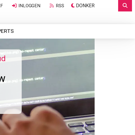
DONKER
EF
INLOGGEN
RSS
PERTS
ud
uw