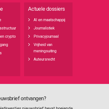
ie
Actuele dossiers
e
AI en maatschappij
rastructuur
Journalistiek
 en crypto
Privacyjournaal
egang
Vrijheid van
meningsuiting
s
Auteursrecht
euwsbrief ontvangen?
Netkwesties nieuwsbrief bevat boeiende