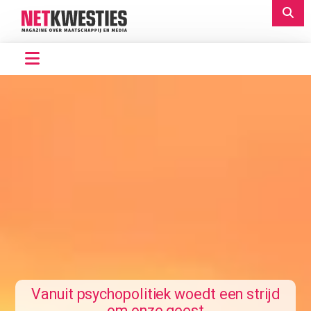
Vanuit psychopolitiek woedt een strijd