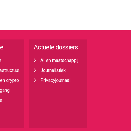
ie
Actuele dossiers
e
AI en maatschappij
rastructuur
Journalistiek
 en crypto
Privacyjournaal
egang
s