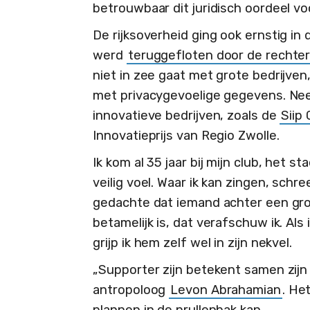
betrouwbaar dit juridisch oordeel voo
De rijksoverheid ging ook ernstig i
werd
teruggefloten door de rechte
niet in zee gaat met grote bedrijv
met privacygevoelige gegevens. Ne
innovatieve bedrijven, zoals de
Siip
Innovatieprijs van Regio Zwolle.
Ik kom al 35 jaar bij mijn club, het s
veilig voel. Waar ik kan zingen, sch
gedachte dat iemand achter een gro
betamelijk is, dat verafschuw ik. Als
grijp ik hem zelf wel in zijn nekvel.
„Supporter zijn betekent samen zijn 
antropoloog
Levon Abrahamian
. He
plannen in de prullenbak kan.