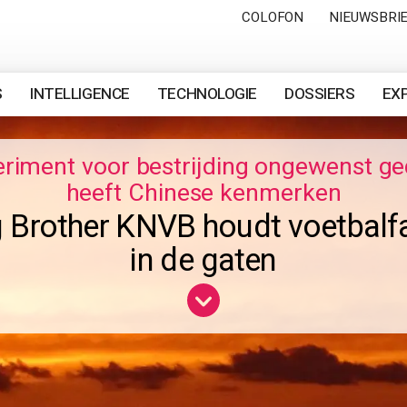
COLOFON
NIEUWSBRI
S
INTELLIGENCE
TECHNOLOGIE
DOSSIERS
EX
riment voor bestrijding ongewenst g
heeft Chinese kenmerken
g Brother KNVB houdt voetbalf
in de gaten