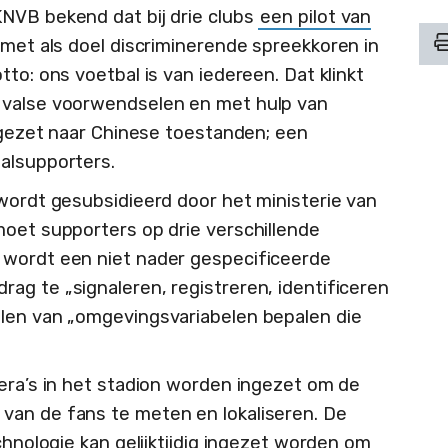
NVB bekend dat bij drie clubs
een pilot van
 met als doel discriminerende spreekkoren in
to: ons voetbal is van iedereen. Dat klinkt
 valse voorwendselen en met hulp van
engezet naar Chinese toestanden; een
alsupporters.
 wordt gesubsidieerd door het ministerie van
moet supporters op drie verschillende
 wordt een niet nader gespecificeerde
ag te „signaleren, registreren, identificeren
alen van „omgevingsvariabelen bepalen die
mera’s in het stadion worden ingezet om de
van de fans te meten en lokaliseren. De
chnologie kan gelijktijdig ingezet worden om