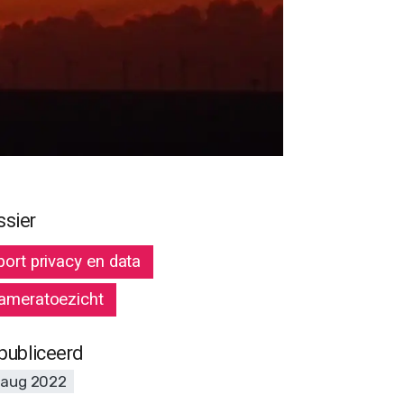
ssier
port privacy en data
ameratoezicht
publiceerd
 aug 2022