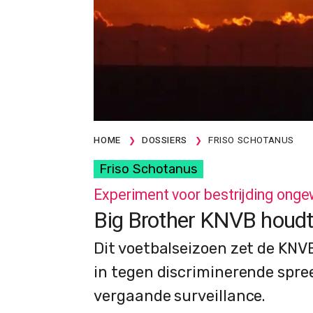
HOME
DOSSIERS
FRISO SCHOTANUS
Friso Schotanus
Experiment voor bestrijding ong
Big Brother KNVB houdt 
Dit voetbalseizoen zet de KNVB
in tegen discriminerende spre
vergaande surveillance.