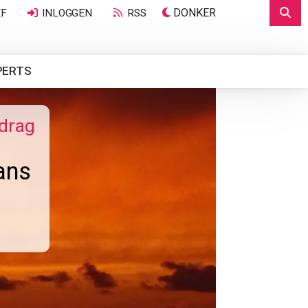
DONKER
EF
INLOGGEN
RSS
PERTS
edrag
ans