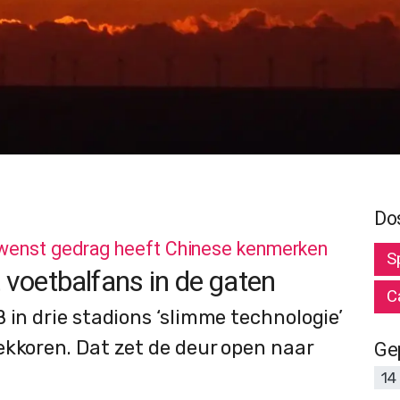
Do
ewenst gedrag heeft Chinese kenmerken
S
voetbalfans in de gaten
C
 in drie stadions ‘slimme technologie’
ekkoren. Dat zet de deur open naar
Ge
14