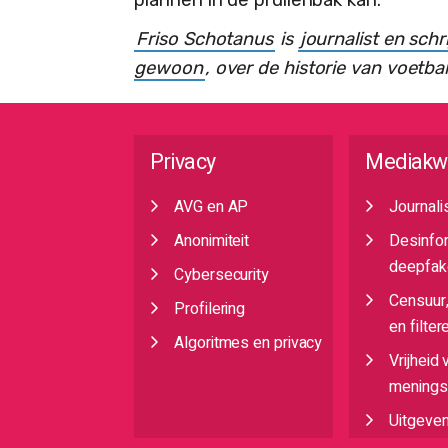
Friso Schotanus
is
journalist en schr
gewoon
, over de historie van voetba
Privacy
Mediakw
AVG en AP
Journali
Anonimiteit
Desinfo
deepfak
Cybersecurity
Censuur
Profilering
en filter
Algoritmes en privacy
Vrijheid 
meningsu
Uitgeve