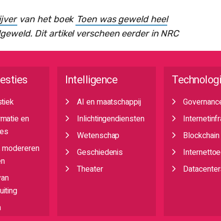
ijver
van het boek
Toen was geweld heel
lgeweld. Dit artikel verscheen eerder in NRC
esties
Intelligence
Technolog
stiek
AI en maatschappij
Governanc
rmatie en
Inlichtingendiensten
Internetinf
es
Wetenschap
Blockchain
, modereren
Geschiedenis
Internetto
en
Theater
Datacenter
van
iting
n