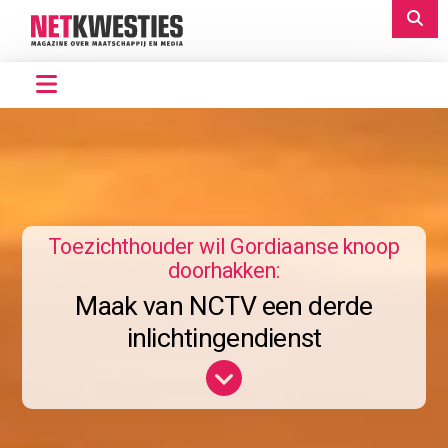
Toezichthouder wil Gordiaanse knoop
doorhakken:
Maak van NCTV een derde
inlichtingendienst