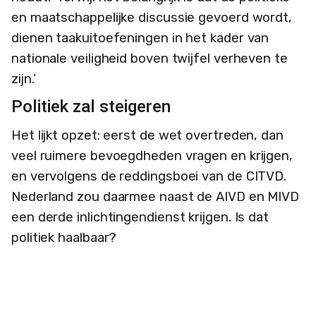
en maatschappelijke discussie gevoerd wordt,
dienen taakuitoefeningen in het kader van
nationale veiligheid boven twijfel verheven te
zijn.’
Politiek zal steigeren
Het lijkt opzet: eerst de wet overtreden, dan
veel ruimere bevoegdheden vragen en krijgen,
en vervolgens de reddingsboei van de CITVD.
Nederland zou daarmee naast de AIVD en MIVD
een derde inlichtingendienst krijgen. Is dat
politiek haalbaar?
VVD en CDA zullen bezwaren opperen, maar
vervolgens akkoord gaan, evenals de CU. Linkse
partijen zijn tegen, rechtse partijen voor. Dan