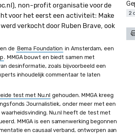
Ge
c.nl), non-profit organisatie voor de
2 
t voor het eerst een activiteit: Make
 werd verkocht door Ruben Brave, ook
nnen de
Bema Foundation
in Amsterdam, een
op
. MMGA bouwt en biedt samen met
van desinformatie, zoals bijvoorbeeld een
xperts inhoudelijk commentaar te laten
reide test met Nu.nl
gehouden. MMGA kreeg
ingsfonds Journalistiek, onder meer met een
r waarheidsvinding. Nu.nl heeft de test met
nueerd. MMGA is een samenwerking begonnen
umentatie en causaal verband, ontworpen aan