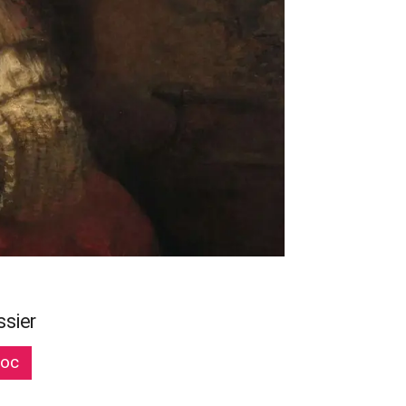
ssier
soc