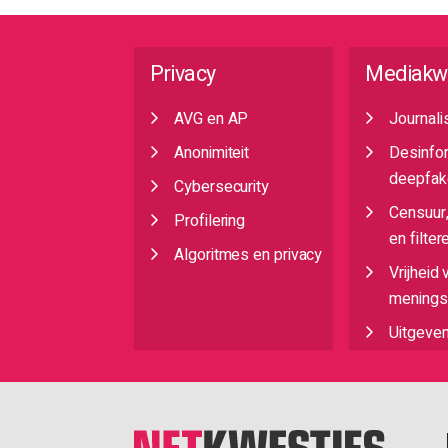
Privacy
Mediakw
AVG en AP
Journali
Anonimiteit
Desinfo
deepfak
Cybersecurity
Censuur
Profilering
en filter
Algoritmes en privacy
Vrijheid 
meningsu
Uitgeve