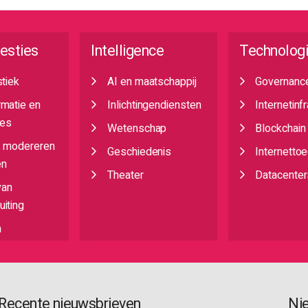
esties
Intelligence
Technolog
stiek
AI en maatschappij
Governanc
rmatie en
Inlichtingendiensten
Internetinf
es
Wetenschap
Blockchain
, modereren
Geschiedenis
Internetto
en
Theater
Datacenter
van
iting
n
Recente nieuwsbrieven
Ni