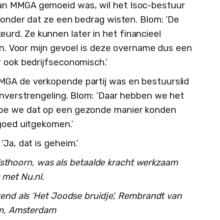
an MMGA gemoeid was, wil het Isoc-bestuur
zonder dat ze een bedrag wisten. Blom: ‘De
rd. Ze kunnen later in het financieel
zen. Voor mijn gevoel is deze overname dus een
r ook bedrijfseconomisch.’
MGA de verkopende partij was en bestuurslid
genverstrengeling. Blom: ‘Daar hebben we het
hoe we dat op een gezonde manier konden
 goed uitgekomen.’
Ja, dat is geheim.’
 Olsthoorn, was als betaalde kracht werkzaam
 met Nu.nl.
kend als ‘Het Joodse bruidje’, Rembrandt van
eum, Amsterdam