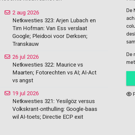
De 
2 aug 2026
ach
Netkwesties 323: Arjen Lubach en
col
Tim Hofman: Van Ess verslaat
des
Google; Pleidooi voor Derksen;
sam
Transkauw
De 
26 jul 2026
met
Netkwesties 322: Maurice vs
Maarten; Fotorechten vs AI; AI-Act
vs angst
19 jul 2026
P
Netkwesties 321: Yesilgöz versus
Volkskrant-onthulling: Google-baas
wil AI-toets; Directie ECP exit