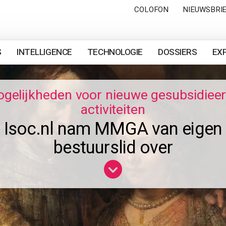
COLOFON
NIEUWSBRI
S
INTELLIGENCE
TECHNOLOGIE
DOSSIERS
EX
gelijkheden voor nieuwe gesubsidiee
activiteiten
Isoc.nl nam MMGA van eigen
bestuurslid over