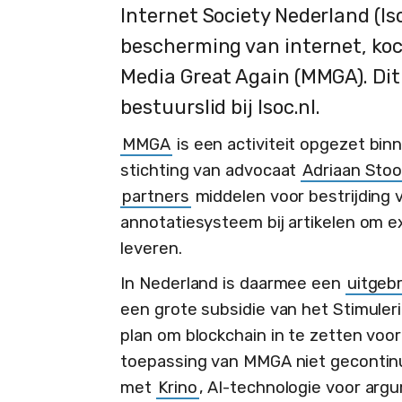
Internet Society Nederland (Iso
bescherming van internet, koch
Media Great Again (MMGA). Dit
bestuurslid bij Isoc.nl.
MMGA
is een activiteit opgezet bi
stichting van advocaat
Adriaan Sto
partners
middelen voor bestrijding 
annotatiesysteem bij artikelen om e
leveren.
In Nederland is daarmee een
uitgeb
een grote subsidie van het Stimuler
plan om blockchain in te zetten voo
toepassing van MMGA niet geconti
met
Krino
, AI-technologie voor arg