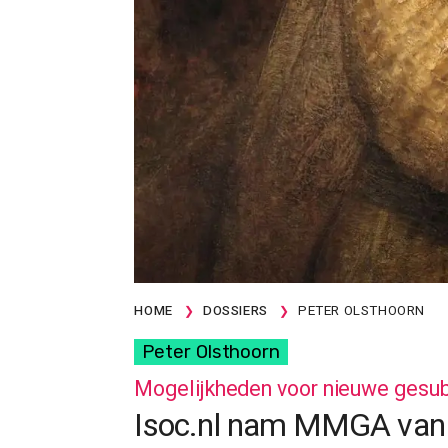
HOME
DOSSIERS
PETER OLSTHOORN
Peter Olsthoorn
Mogelijkheden voor nieuwe gesubs
Isoc.nl nam MMGA van e