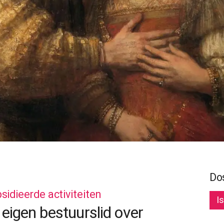
Do
idieerde activiteiten
I
igen bestuurslid over