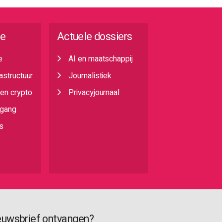
ie
Actuele dossiers
e
AI en maatschappij
rastructuur
Journalistiek
 en crypto
Privacyjournaal
egang
s
euwsbrief ontvangen?