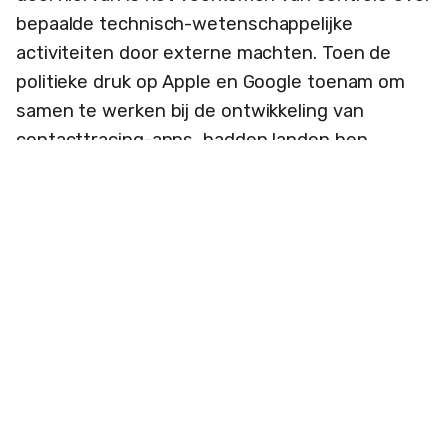
bepaalde technisch-wetenschappelijke
activiteiten door externe machten. Toen de
politieke druk op Apple en Google toenam om
samen te werken bij de ontwikkeling van
contacttracing-apps, hadden landen hen
kunnen dwingen om hun besturingssystemen
aan te passen aan deze apps. Ze zouden in een
kritieke situatie gebracht kunnen worden, wat
de Franse minister voor digitale technologie
uiteindelijk ook
uitte
met kritiek op gebrekkige
medewerking door Apple.
In veel landen in de wereld trad dit
spanningsveld op, en de keuze voor een API
hebben Apple en Google de politieke druk
weten af te wenden. Ze hebben de autonome