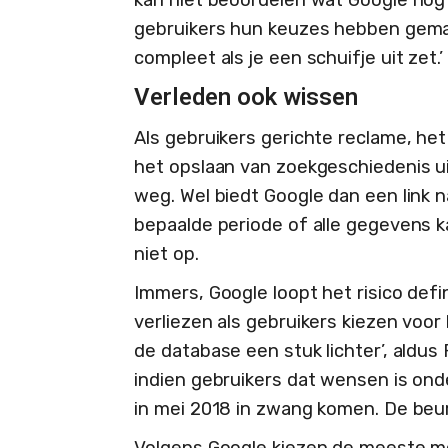
gebruikers hun keuzes hebben gemaak
compleet als je een schuifje uit zet.’
Verleden ook wissen
Als gebruikers gerichte reclame, he
het opslaan van zoekgeschiedenis uit
weg. Wel biedt Google dan een link 
bepaalde periode of alle gegevens k
niet op.
Immers, Google loopt het risico defi
verliezen als gebruikers kiezen voor
de database een stuk lichter’, aldus F
indien gebruikers dat wensen is ond
in mei 2018 in zwang komen. De beur
Volgens Google kiezen de meeste m