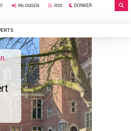
DONKER
EF
INLOGGEN
RSS
PERTS
en
rt