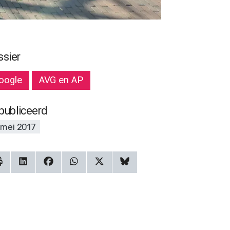
ssier
oogle
AVG en AP
publiceerd
 mei 2017