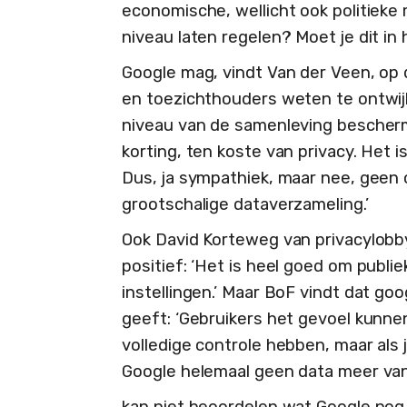
economische, wellicht ook politieke 
niveau laten regelen? Moet je dit in
Google mag, vindt Van der Veen, op 
en toezichthouders weten te ontwijk
niveau van de samenleving bescherm
korting, ten koste van privacy. Het i
Dus, ja sympathiek, maar nee, geen
grootschalige dataverzameling.’
Ook David Korteweg van privacylobby
positief: ‘Het is heel goed om publi
instellingen.’ Maar BoF vindt dat go
geeft: ‘Gebruikers het gevoel kunnen
volledige controle hebben, maar als 
Google helemaal geen data meer van 
kan niet beoordelen wat Google no