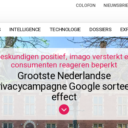
COLOFON
NIEUWSBRI
S
INTELLIGENCE
TECHNOLOGIE
DOSSIERS
EX
eskundigen positief, imago versterkt 
consumenten reageren beperkt
Grootste Nederlandse
rivacycampagne Google sortee
effect