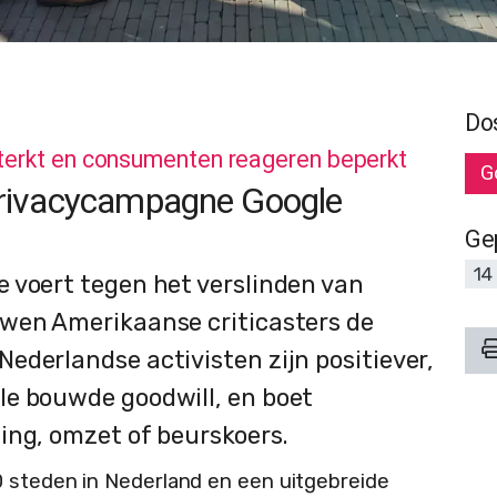
Do
sterkt en consumenten reageren beperkt
G
privacycampagne Google
Ge
14
 voert tegen het verslinden van
uwen Amerikaanse criticasters de
ederlandse activisten zijn positiever,
le bouwde goodwill, en boet
ing, omzet of beurskoers.
0 steden in Nederland en een uitgebreide