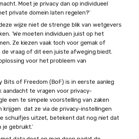
macht. Moet je privacy dan op individueel
 het private domein laten regelen?’
deze wijze niet de strenge blik van wetgevers
en. ‘We moeten individuen juist op het
en. Ze kiezen vaak toch voor gemak of
s de vraag of dit een juiste afweging biedt.
 oplossing voor het probleem van
 Bits of Freedom (BoF) is in eerste aanleg
ek aandacht te vragen voor privacy-
ogle een te simpele voorstelling van zaken
 krijgen dat ze via de privacy-instellingen
je schuifjes uitzet, betekent dat nog niet dat
je gebruikt.’
g met data doet en mag doen nadat de