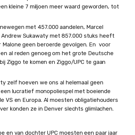
d een kleine 7 miljoen meer waard geworden, tot
oenewegen met 457.000 aandelen, Marcel
s Andrew Sukawaty met 857.000 stuks heeft
r Malone geen beroerde gevolgen. En voor
een al reden genoeg om het grote Deutsche
r bij Ziggo te komen en Ziggo/UPC te gaan
rty zelf hoeven we ons al helemaal geen
en een lucratief monopoliespel met boeiende
de VS en Europa. Al moesten obligatiehouders
over konden ze in Denver slechts glimlachen.
ope en van dochter UPC moesten een paar jaar