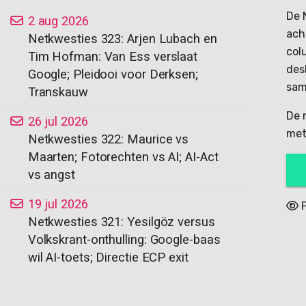
De 
2 aug 2026
ach
Netkwesties 323: Arjen Lubach en
col
Tim Hofman: Van Ess verslaat
des
Google; Pleidooi voor Derksen;
sam
Transkauw
De 
26 jul 2026
met
Netkwesties 322: Maurice vs
Maarten; Fotorechten vs AI; AI-Act
vs angst
19 jul 2026
P
Netkwesties 321: Yesilgöz versus
Volkskrant-onthulling: Google-baas
wil AI-toets; Directie ECP exit