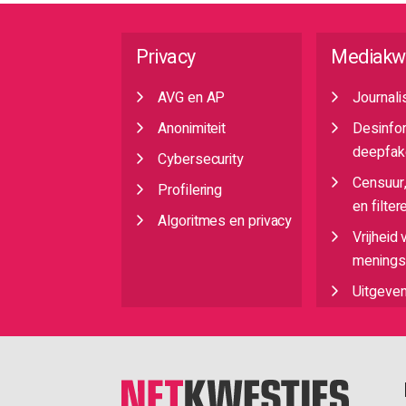
Privacy
Mediakw
AVG en AP
Journali
Anonimiteit
Desinfo
deepfak
Cybersecurity
Censuur
Profilering
en filter
Algoritmes en privacy
Vrijheid 
meningsu
Uitgeve