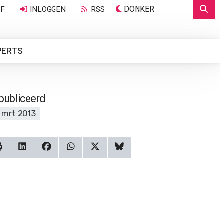
DONKER
EF
INLOGGEN
RSS
PERTS
publiceerd
 mrt 2013