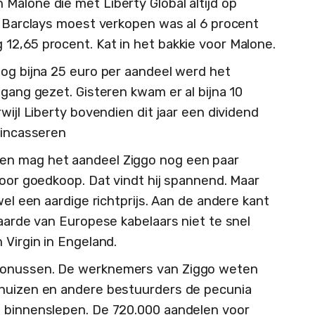
Malone die met Liberty Global altijd op
ie Barclays moest verkopen was al 6 procent
12,65 procent. Kat in het bakkie voor Malone.
nog bijna 25 euro per aandeel werd het
gang gezet. Gisteren kwam er al bijna 10
wijl Liberty bovendien dit jaar een dividend
 incasseren
en mag het aandeel Ziggo nog een paar
voor goedkoop. Dat vindt hij spannend. Maar
wel een aardige richtprijs. Aan de andere kant
waarde van Europese kabelaars niet te snel
 Virgin in Engeland.
bonussen. De werknemers van Ziggo weten
khuizen en andere bestuurders de pecunia
t binnenslepen. De 720.000 aandelen voor