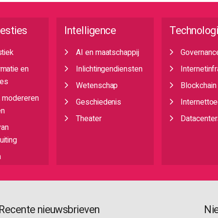
esties
Intelligence
Technolog
stiek
AI en maatschappij
Governanc
rmatie en
Inlichtingendiensten
Internetinf
es
Wetenschap
Blockchain
, modereren
Geschiedenis
Internetto
en
Theater
Datacenter
van
iting
n
Recente nieuwsbrieven
Ni