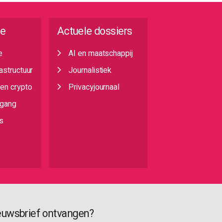
ie
Actuele dossiers
e
AI en maatschappij
rastructuur
Journalistiek
 en crypto
Privacyjournaal
egang
s
euwsbrief ontvangen?