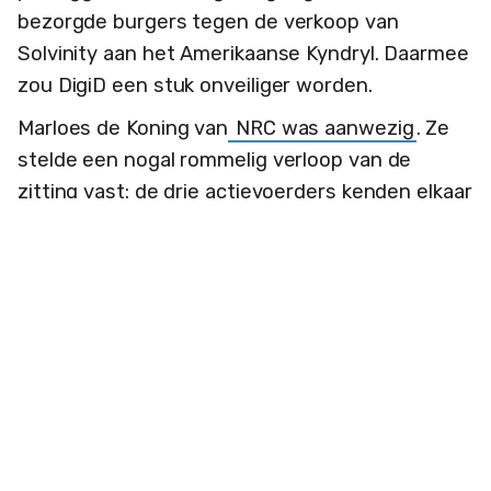
bezorgde burgers tegen de verkoop van
Solvinity aan het Amerikaanse Kyndryl. Daarmee
zou DigiD een stuk onveiliger worden.
Marloes de Koning van
NRC was aanwezig
. Ze
stelde een nogal rommelig verloop van de
zitting vast: de drie actievoerders kenden elkaar
niet, hun advocaten hadden haastwerk moeten
verrichten, en de landsadvocaat gaf nauwelijks
relevante informatie prijs. De staat won de zaak
met twee vingers in de neus.
Karin Ramaker
, Jacqueline Roig en een
anonieme derde voerden de zaak. Ramaker
houdt een handtekeningenactie. Het geding
komt te laat, want het contract met Solvinity
van Logius van het ministerie van BZK, dat