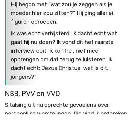
Hij begon met “wat zou je zeggen als je
moeder hier zou zitten?” Hij ging allerlei
figuren oproepen.
Ik was echt verbijsterd. Ik dacht echt wat
gaat hij nu doen? Ik vond dit het raarste
interview ooit. Ik kon het niet meer
opbrengen om dat terug te luisteren. Ik
dacht echt: Jezus Christus, wat is dit,
jongens?”
NSB, PVV en VVD
Sitalsing uit nu oprechte gevoelens over
persoonlijke worstelingen. Die vind ik ontbreken
in het boek. Ze voert haar eigen dochters - Zora
en Zadie (18 en 15 jaar bij het schrijven) op om