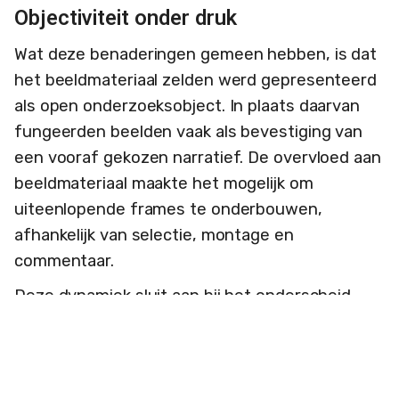
Objectiviteit onder druk
Wat deze benaderingen gemeen hebben, is dat
het beeldmateriaal zelden werd gepresenteerd
als open onderzoeksobject. In plaats daarvan
fungeerden beelden vaak als bevestiging van
een vooraf gekozen narratief. De overvloed aan
beeldmateriaal maakte het mogelijk om
uiteenlopende frames te onderbouwen,
afhankelijk van selectie, montage en
commentaar.
Deze dynamiek sluit aan bij het onderscheid
tussen ‘waardige’ en ‘onwaardige’ slachtoffers
zoals beschreven door Noam Chomsky en
Edward S. Herman in hun toonaangevende