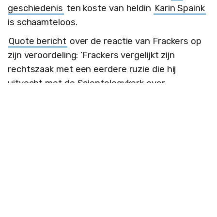
geschiedenis
ten koste van heldin
Karin Spaink
is schaamteloos.
Quote bericht
over de reactie van Frackers op
zijn veroordeling: ‘Frackers vergelijkt zijn
rechtszaak met een eerdere ruzie die hij
uitvocht met de Scientologykerk over
publicaties op Planet Internet. De sekte
probeerde via rechtelijke weg kritische stukken
van Planet verwijderd te krijgen. In deze zaak
weigerde Frackers te schikken en hij kreeg
uiteindelijk zelfs gelijk bij de Hoge Raad. De kerk
noemde hij 'een tegenstander die is behept met
een bijzondere combinatie van fanatisme en
een eigen religie.' Of de overheid zo makkelijk
weg te blazen is, is de vraag. Hij heeft goede