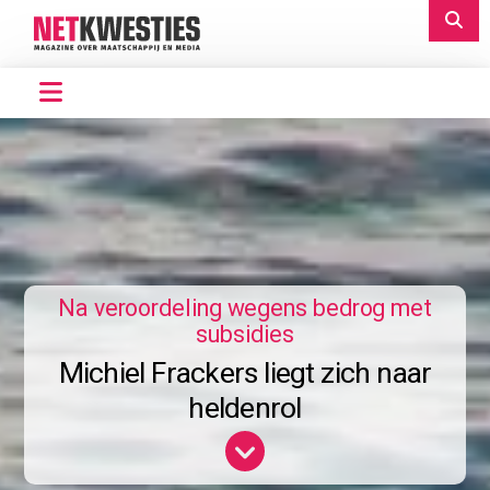
Na veroordeling wegens bedrog met
subsidies
Michiel Frackers liegt zich naar
heldenrol