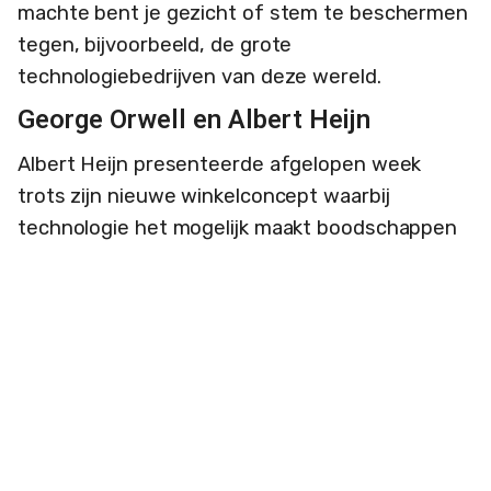
machte bent je gezicht of stem te beschermen
tegen, bijvoorbeeld, de grote
technologiebedrijven van deze wereld.
George Orwell en Albert Heijn
Albert Heijn presenteerde afgelopen week
trots zijn nieuwe winkelconcept waarbij
technologie het mogelijk maakt boodschappen
af te rekenen zonder producten te scannen.
Camera’s registreren hoe een klant zich door de
winkel verplaatst en welke producten het
mandje ingaan. Sensoren in de schappen voelen
dat een klant iets pakt of terugzet. De camera’s
bepalen de ­positie van klanten zonder
gezichtsherkenning, zo verklaarde de
grootgrutter. Maar welke wet of regel houdt