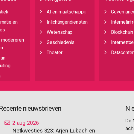
stiek
AI en maatschappij
Governanc
rmatie en
Inlichtingendiensten
Internetinf
es
Wetenschap
Blockchain
, modereren
Geschiedenis
Internetto
en
Theater
Datacenter
van
iting
n
Recente nieuwsbrieven
Ni
De 
2 aug 2026
ach
Netkwesties 323: Arjen Lubach en