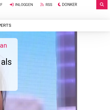
DONKER
EF
INLOGGEN
RSS
PERTS
dan
 als