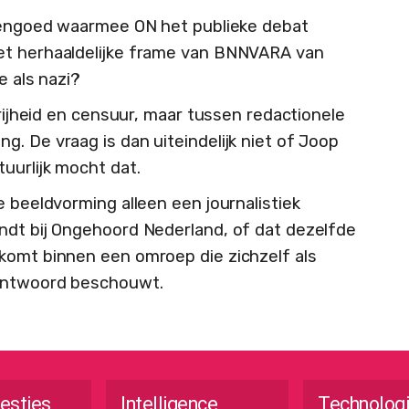
htengoed waarmee ON het publieke debat
et herhaaldelijke frame van BNNVARA van
e als nazi?
vrijheid en censuur, maar tussen redactionele
. De vraag is dan uiteindelijk niet of Joop
uurlijk mocht dat.
e beeldvorming alleen een journalistiek
ndt bij Ongehoord Nederland, of dat dezelfde
komt binnen een omroep die zichzelf als
rantwoord beschouwt.
esties
Intelligence
Technolog