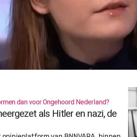
rmen dan voor Ongehoord Nederland?
eergezet als Hitler en nazi, de
et opinieplatform van BNNVARA, binnen