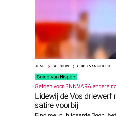
HOME
DOSSIERS
GUIDO VAN NISPEN
Guido van Nispen
Gelden voor BNNVARA andere no
Lidewij de Vos driewerf n
satire voorbij
Eind mei publiceerde Joop, h