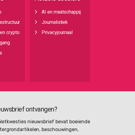
e
AI en maatschappij
rastructuur
Journalistiek
 en crypto
Privacyjournaal
egang
s
euwsbrief ontvangen?
Netkwesties nieuwsbrief bevat boeiende
tergrondartikelen, beschouwingen,