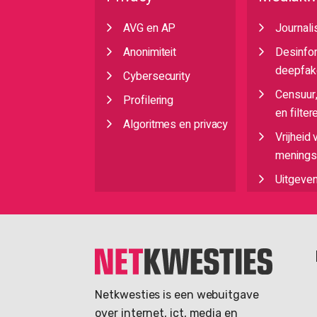
AVG en AP
Journali
Anonimiteit
Desinfo
deepfak
Cybersecurity
Censuur
Profilering
en filter
Algoritmes en privacy
Vrijheid 
meningsu
Uitgeve
Netkwesties is een webuitgave
over internet, ict, media en