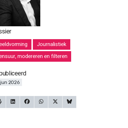
ssier
eeldvorming
Journalistiek
ensuur, modereren en filteren
publiceerd
 jun 2026