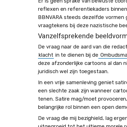
Er is geen sprake van bewuste coörd
reflexen en referentiekaders binne
BBNVARA steeds dezelfde vormen ge
vraagtekens bij deze nazistische be
Vanzelfsprekende beeldvor
De vraag naar de aard van die redact
klacht
in te dienen bij de
Ombudsm
deze afzonderlijke cartoons al dan n
juridisch wel zijn toegestaan.
In een vrije samenleving geniet sat
een slechte zaak zijn wanneer cart
tenen. Satire mag/moet provoceren,
belangrijke rol binnen een open dem
De vraag die mij bezighield, lag erg
uitgegroeid tot het ultieme morele 