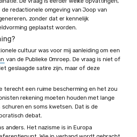
inatie. De vraag is eerder welke opvattingen,
n de redactionele omgeving van Joop van
nereren, zonder dat er kennelijk
eldvorming geplaatst worden.
ming?
ionele cultuur was voor mij aanleiding om een
an
van de Publieke Omroep. De vraag is niet of
iet geslaagde satire zijn, maar of deze
ire terecht een ruime bescherming en het zou
oonisten rekening moeten houden met lange
 schuren en soms kwetsen. Dat is de
ocratisch debat.
ens anders. Het nazisme is in Europa
referentiepunt. Wie in verband wordt gebracht