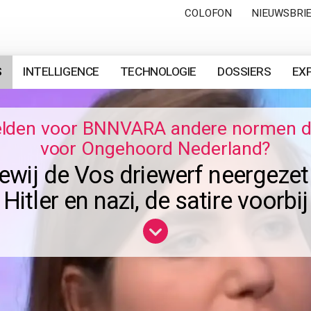
COLOFON
NIEUWSBRI
S
INTELLIGENCE
TECHNOLOGIE
DOSSIERS
EX
lden voor BNNVARA andere normen 
voor Ongehoord Nederland?
ewij de Vos driewerf neergezet
Hitler en nazi, de satire voorbij