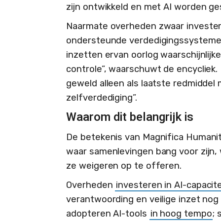
zijn ontwikkeld en met AI worden ge
Naarmate overheden zwaar investere
ondersteunde verdedigingssystemen
inzetten ervan oorlog waarschijnlijk
controle”, waarschuwt de encycliek.
geweld alleen als laatste redmiddel 
zelfverdediging”.
Waarom dit belangrijk is
De betekenis van Magnifica Humanita
waar samenlevingen bang voor zijn, 
ze weigeren op te offeren.
Overheden
investeren in AI-capacite
verantwoording en veilige inzet nog m
adopteren AI-tools
in hoog tempo
;