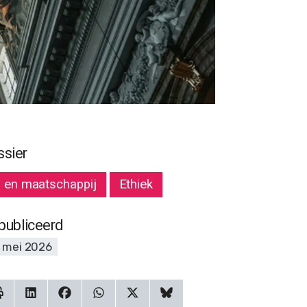
ssier
I en maatschappij
Ethiek
publiceerd
 mei 2026