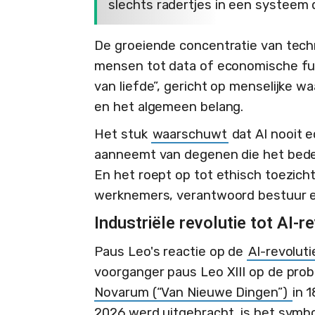
slechts radertjes in een systeem 
De groeiende concentratie van tec
mensen tot data of economische fun
van liefde”, gericht op menselijke w
en het algemeen belang.
Het stuk
waarschuwt
dat AI nooit e
aanneemt van degenen die het beden
En het roept op tot ethisch toezich
werknemers, verantwoord bestuur e
Industriële revolutie tot AI-r
Paus Leo's reactie op de
AI-revoluti
voorganger paus Leo XIII op de prob
Novarum (“Van Nieuwe Dingen”)
in 
2026 werd uitgebracht, is het symb