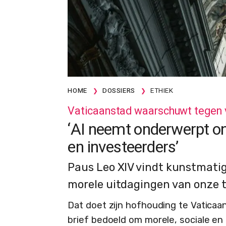
HOME
DOSSIERS
ETHIEK
Vaticaanstad waarschuwt tegen 
‘AI neemt onderwerpt on
en investeerders’
Paus Leo XIV vindt kunstmatig
morele uitdagingen van onze ti
Dat doet zijn hofhouding te Vaticaa
brief bedoeld om morele, sociale en