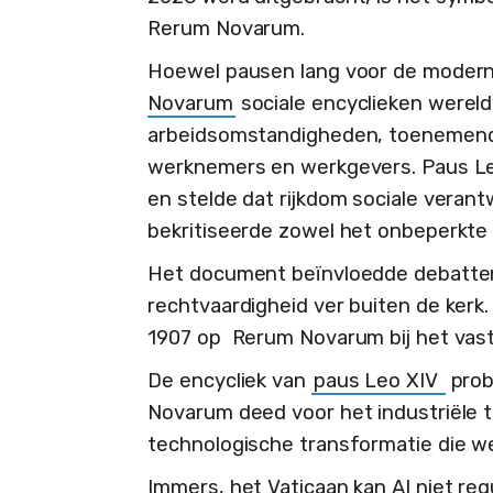
Rerum Novarum.
Hoewel pausen lang voor de moderne
Novarum
sociale encyclieken wereldwi
arbeidsomstandigheden, toenemende 
werknemers en werkgevers. Paus Leo
en stelde dat rijkdom sociale veran
bekritiseerde zowel het onbeperkte k
Het document beïnvloedde debatte
rechtvaardigheid ver buiten de kerk. 
1907 op Rerum Novarum bij het vastst
De encycliek van
paus Leo XIV
prob
Novarum deed voor het industriële t
technologische transformatie die we
Immers, het Vaticaan kan AI niet re