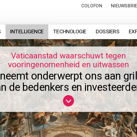
COLOFON
NIEUWSBRI
S
INTELLIGENCE
TECHNOLOGIE
DOSSIERS
EX
Vaticaanstad waarschuwt tegen
vooringenomenheid en uitwassen
I neemt onderwerpt ons aan gril
n de bedenkers en investeerde