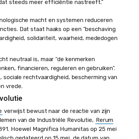
dat steeds meer efficiëntie nastreeft.”
hnologische macht en systemen reduceren
cties. Dat staat haaks op een “beschaving
aardigheid, solidariteit, waarheid, mededogen
cht neutraal is, maar “de kenmerken
ken, financieren, reguleren en gebruiken”.
t, sociale rechtvaardigheid, bescherming van
n vrede.
evolutie
e
verwijst bewust naar de reactie van zijn
lemen van de Industriële Revolutie,
Rerum
1891. Hoewel Magnifica Humanitas op 25 mei
olisch gedateerd op 15 mei, de datum van