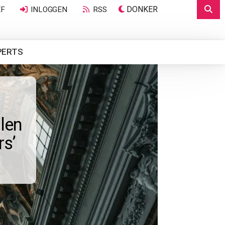
DONKER
EF
INLOGGEN
RSS
PERTS
len
rs’