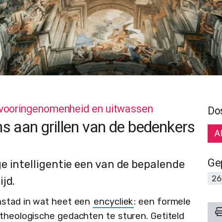
vooringenomenheid en uitwassen
Do
s aan grillen van de bedenkers
A
Ge
e intelligentie een van de bepalende
26
jd.
nstad in wat heet een
encycliek
: een formele
 theologische gedachten te sturen. Getiteld