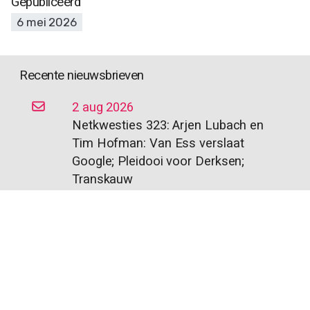
Gepubliceerd
6 mei 2026
Recente nieuwsbrieven
2 aug 2026
Netkwesties 323: Arjen Lubach en
Tim Hofman: Van Ess verslaat
Google; Pleidooi voor Derksen;
Transkauw
26 jul 2026
Netkwesties 322: Maurice vs
Maarten; Fotorechten vs AI; AI-Act
vs angst
19 jul 2026