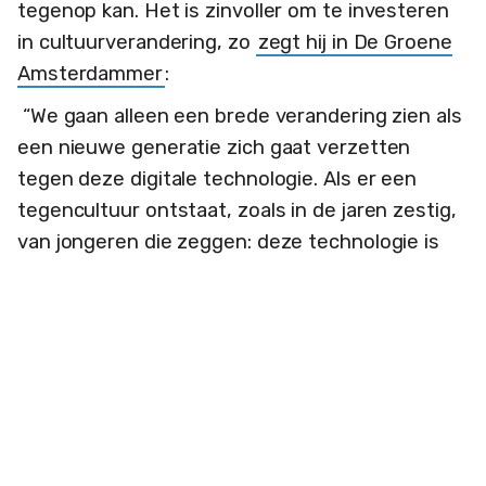
tegenop kan. Het is zinvoller om te investeren
in cultuurverandering, zo
zegt hij in De Groene
Amsterdammer
:
“We gaan alleen een brede verandering zien als
een nieuwe generatie zich gaat verzetten
tegen deze digitale technologie. Als er een
tegencultuur ontstaat, zoals in de jaren zestig,
van jongeren die zeggen: deze technologie is
dominant, het controleert, surveilleert en
onderdrukt ons, het is iets wat volwassenen
gebruiken, maar wat wij afwijzen en waar wij
ons van distantiëren.”
Maar zo’n cultuurverandering is makkelijker
gezegd dan gedaan. Zo zien we dat ethischer
alternatieven zoals
Bluesky
,
Mastodon
,
Signal
,