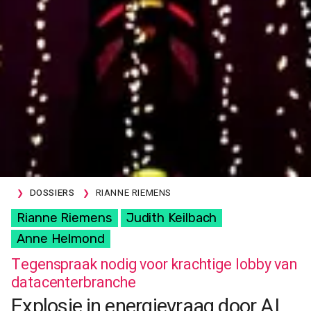
DOSSIERS
RIANNE RIEMENS
Rianne Riemens
Judith Keilbach
Anne Helmond
Tegenspraak nodig voor krachtige lobby van
datacenterbranche
Explosie in energievraag door AI