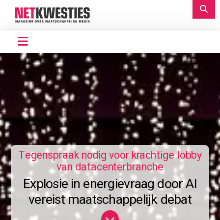
Tegenspraak nodig voor krachtige lobby
van datacenterbranche
Explosie in energievraag door AI
vereist maatschappelijk debat